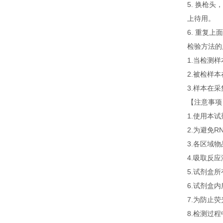
5. 换枪头
上待用。
6. 重复
检验方法的
1.当检测
2.被检样
3.样本在
【注意事项
1.使用本
2.为避免
3.各区域
4.吸取反
5.试剂盒
6.试剂盒
7.为防止
8.检测过