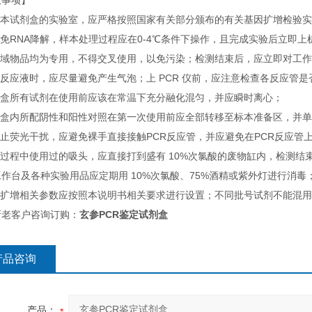
意事项】
使用本试剂盒的实验室，应严格按照国家有关部分颁布的有关基因扩增检验
避免RNA降解，样本处理过程应在0-4℃条件下操作，且完成实验后立
各区域物品均为专用，不得交叉使用，以免污染；检测结束后，应立即对工
取反应液时，应尽量避免产生气泡；上 PCR 仪前，应注意检查各反应管
试剂盒所有试剂在使用前应该在常温下充分融化混匀，并应瞬时离心；
试剂盒内所配阴性和阳性对照在第一次使用前应全部转移至标本准备区，并
防止荧光干扰，应避免裸手直接接触PCR反应管，并应避免在PCR反应管
测过程中使用过的吸头，应直接打到盛有 10%次氯酸的废物缸内，检测结
作台及各种实验用品应定期用 10%次氯酸、75%酒精或紫外灯进行消毒
仪器扩增相关参数应按照本说明书相关要求进行设置；不同批号试剂不能混
新老客户咨询订购：
玄参PCR鉴定试剂盒
产品咨询
产品：