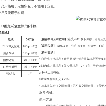
本产品只能用于定性实验，不能用于定量。
本产品只能用于科研
CR鉴定试剂盒
样品的制备
盒组成
】
避光
【储存条件及有效期】
-20℃以下保存，避免反
组成
50T
/盒
【适用仪器】
ABI7500、罗氏 96/480、安捷伦
RT-PCR反应液
875
μL
×1管
【样本要求】
混合酶液
125
μL
×1管
1.血液或血清样品：使用无菌注射液抽取样品置于离
40
阳性对照
μL
×1管
～
2.肌肉或内脏样品：取少量样品（2
3克）于研钵或匀
40
C 阴性对照
μL
×1管
分钟取上清待检。
说明书
1份
3.应避免标本间交叉污染。
4.标本收集后可立即检测；若不能立即检测，可置于
反复冻融
。
使用方法：