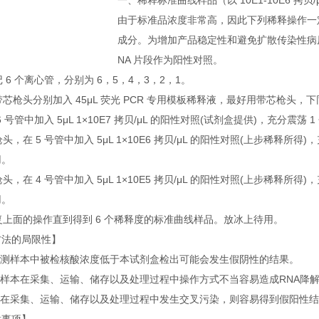
一、稀释标准曲线样品（以 10E1-10E6 拷贝/μ
由于标准品浓度非常高，因此下列稀释操作一
成分。为增加产品稳定性和避免扩散传染性病
NA 片段作为阳性对照。
标记 6 个离心管，分别为 6，5，4，3，2，1。
用带芯枪头分别加入 45μL 荧光 PCR 专用模板稀释液，最好用带芯枪头，
在 6 号管中加入 5μL 1×10E7 拷贝/μL 的阳性对照(试剂盒提供)，充分震荡
换枪头，在 5 号管中加入 5μL 1×10E6 拷贝/μL 的阳性对照(上步稀释所得)
用。
换枪头，在 4 号管中加入 5μL 1×10E5 拷贝/μL 的阳性对照(上步稀释所得)
用。
重复上面的操作直到得到 6 个稀释度的标准曲线样品。放冰上待用。
方法的局限性】
当检测样本中被检核酸浓度低于本试剂盒检出可能会发生假阴性的结果。
被检样本在采集、运输、储存以及处理过程中操作方式不当容易造成RNA降
样本在采集、运输、储存以及处理过程中发生交叉污染，则容易得到假阳性