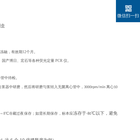
微信扫一扫
复冻融，有效期12个月。
、伯乐、国产博日、宏石等各种荧光定量 PCR 仪。
心管中待检。
浆器中研磨，然后将研磨匀浆转入无菌离心管中，3000rpm/min 离心10
冻存于
℃
以下，避免
2～8℃冷藏过夜保存；如需长期保存，标本应
-80