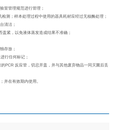
实验室管理规范进行管理；
即上机检测；样本处理过程中使用的器具耗材应经过无核酶处理；
作台清洁；
是否盖紧，以免液体蒸发造成结果不准确；
单独存放；
上进行任何标记；
束的PCR 反应管，切忌开盖，并与其他废弃物品一同灭菌后丢
；
用；并在有效期内使用。