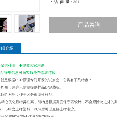
访 问 量：
361
产品咨询
详细介绍
品仅供科研，不得做其它用途
产品详细信息可向客服
免费
索取订购
。
品就是根据PCR原理专门开发的试剂盒，它具有下列特点：
即开即用，用户只需要提供样品DNA模板。
提供阳性对照，便于区分假阴性样品。
产品精心优化且特异性高，引物是根据高度保守区设计，不会跟除此之外的
PCR mix中含上样染料，PCR后可以直接上样电泳。
本产品足够50次20μL体系的PCR反应。