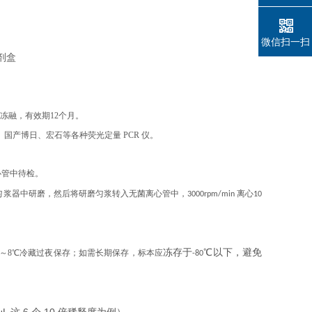
微信扫一扫
复冻融，有效期12个月。
、伯乐、国产博日、宏石等各种荧光定量 PCR 仪。
心管中待检。
浆器中研磨，然后将研磨匀浆转入无菌离心管中，3000rpm/min 离心10
冻存于
℃
以下，避免
2～8℃冷藏过夜保存；如需长期保存，标本应
-80