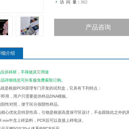
访 问 量：
362
产品咨询
详细介绍
品仅供科研，不得做其它用途
产品详细信息可向客服
免费
索取订购
。
品就是根据PCR原理专门开发的试剂盒，它具有下列特点：
即开即用，用户只需要提供样品DNA模板。
提供阳性对照，便于区分假阴性样品。
产品精心优化且特异性高，引物是根据高度保守区设计，不会跟除此之外的
PCR mix中含上样染料，PCR后可以直接上样电泳。
本产品足够50次20μL体系的PCR反应。