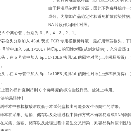
一、稀释标准曲线样品（以 10E1-10E6 拷贝/μ
由于标准品浓度非常高，因此下列稀释操作一
成分。为增加产品稳定性和避免扩散传染性病
NA 片段作为阳性对照。
标记 6 个离心管，分别为 6，5，4，3，2，1。
用带芯枪头分别加入 45μL 荧光 PCR 专用模板稀释液，最好用带芯枪头，
在 6 号管中加入 5μL 1×10E7 拷贝/μL 的阳性对照(试剂盒提供)，充分震荡
换枪头，在 5 号管中加入 5μL 1×10E6 拷贝/μL 的阳性对照(上步稀释所得)
用。
换枪头，在 4 号管中加入 5μL 1×10E5 拷贝/μL 的阳性对照(上步稀释所得)
用。
重复上面的操作直到得到 6 个稀释度的标准曲线样品。放冰上待用。
方法的局限性】
当检测样本中被检核酸浓度低于本试剂盒检出可能会发生假阴性的结果。
被检样本在采集、运输、储存以及处理过程中操作方式不当容易造成RNA降
样本在采集、运输、储存以及处理过程中发生交叉污染，则容易得到假阳性