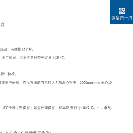
微信扫一扫
复冻融，有效期12个月。
、伯乐、国产博日、宏石等各种荧光定量 PCR 仪。
心管中待检。
浆器中研磨，然后将研磨匀浆转入无菌离心管中，3000rpm/min 离心10
冻存于
℃
以下，避免
2～8℃冷藏过夜保存；如需长期保存，标本应
-80