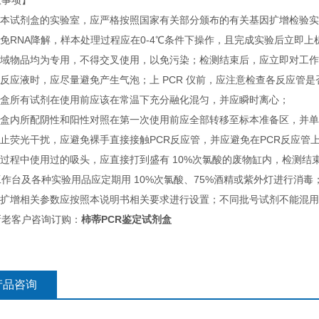
意事项】
使用本试剂盒的实验室，应严格按照国家有关部分颁布的有关基因扩增检验
避免RNA降解，样本处理过程应在0-4℃条件下操作，且完成实验后立
各区域物品均为专用，不得交叉使用，以免污染；检测结束后，应立即对工
取反应液时，应尽量避免产生气泡；上 PCR 仪前，应注意检查各反应管
试剂盒所有试剂在使用前应该在常温下充分融化混匀，并应瞬时离心；
试剂盒内所配阴性和阳性对照在第一次使用前应全部转移至标本准备区，并
防止荧光干扰，应避免裸手直接接触PCR反应管，并应避免在PCR反应管
测过程中使用过的吸头，应直接打到盛有 10%次氯酸的废物缸内，检测结
作台及各种实验用品应定期用 10%次氯酸、75%酒精或紫外灯进行消毒
仪器扩增相关参数应按照本说明书相关要求进行设置；不同批号试剂不能混
新老客户咨询订购：
柿蒂PCR鉴定试剂盒
产品咨询