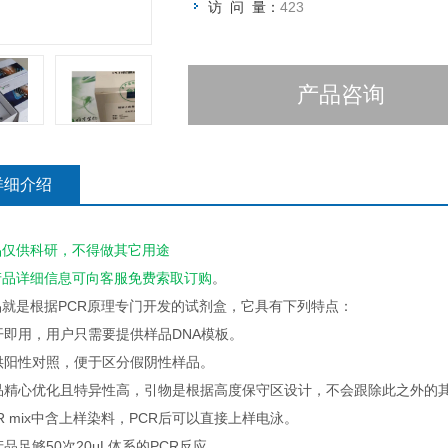
访 问 量：
423
产品咨询
详细介绍
品仅供科研，不得做其它用途
产品详细信息可向客服
免费
索取订购
。
品就是根据PCR原理专门开发的试剂盒，它具有下列特点：
即开即用，用户只需要提供样品DNA模板。
提供阳性对照，便于区分假阴性样品。
产品精心优化且特异性高，引物是根据高度保守区设计，不会跟除此之外的
PCR mix中含上样染料，PCR后可以直接上样电泳。
本产品足够50次20μL体系的PCR反应。