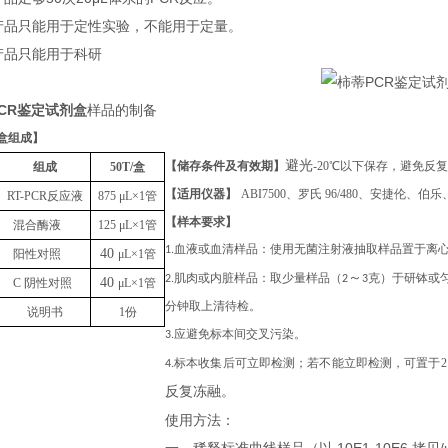
本产品只能用于定性实验，不能用于定量。
本产品只能用于科研
CR鉴定试剂盒
样品的制备
盒组成
】
避光
【储存条件及有效期】
-20℃以下保存，避免反
组成
50T
/盒
【适用仪器】
ABI7500、罗氏 96/480、安捷伦
RT-PCR反应液
875
μL
×1管
【样本要求】
混合酶液
125
μL
×1管
1.血液或血清样品：使用无菌注射液抽取样品置于离
40
阳性对照
μL
×1管
～
2.肌肉或内脏样品：取少量样品（2
3克）于研钵或匀
40
C 阴性对照
μL
×1管
分钟取上清待检。
说明书
1份
3.应避免标本间交叉污染。
4.标本收集后可立即检测；若不能立即检测，可置于
反复冻融
。
使用方法：