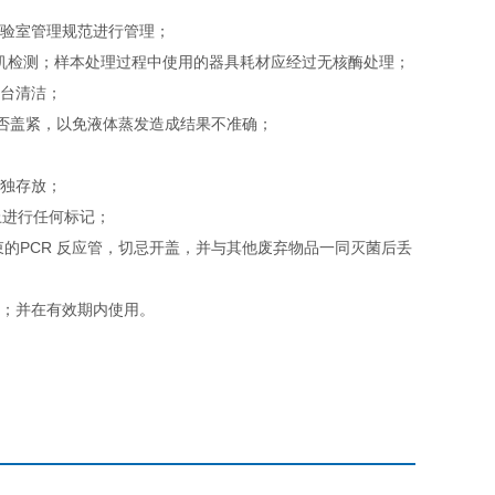
实验室管理规范进行管理；
即上机检测；样本处理过程中使用的器具耗材应经过无核酶处理；
作台清洁；
是否盖紧，以免液体蒸发造成结果不准确；
单独存放；
上进行任何标记；
束的PCR 反应管，切忌开盖，并与其他废弃物品一同灭菌后丢
；
用；并在有效期内使用。