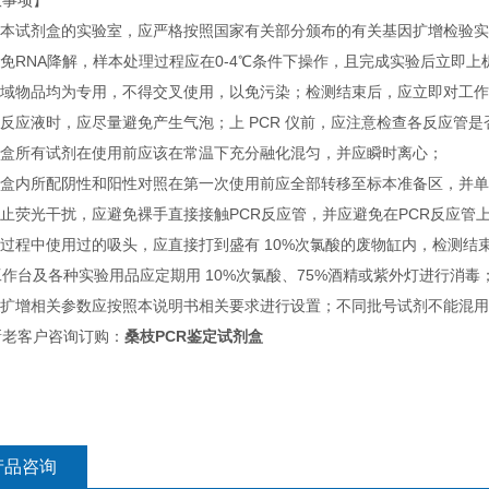
意事项】
使用本试剂盒的实验室，应严格按照国家有关部分颁布的有关基因扩增检验
避免RNA降解，样本处理过程应在0-4℃条件下操作，且完成实验后立
各区域物品均为专用，不得交叉使用，以免污染；检测结束后，应立即对工
取反应液时，应尽量避免产生气泡；上 PCR 仪前，应注意检查各反应管
试剂盒所有试剂在使用前应该在常温下充分融化混匀，并应瞬时离心；
试剂盒内所配阴性和阳性对照在第一次使用前应全部转移至标本准备区，并
防止荧光干扰，应避免裸手直接接触PCR反应管，并应避免在PCR反应管
测过程中使用过的吸头，应直接打到盛有 10%次氯酸的废物缸内，检测结
作台及各种实验用品应定期用 10%次氯酸、75%酒精或紫外灯进行消毒
仪器扩增相关参数应按照本说明书相关要求进行设置；不同批号试剂不能混
新老客户咨询订购：
桑枝PCR鉴定试剂盒
产品咨询