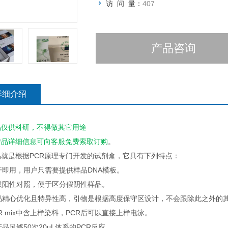
访 问 量：
407
产品咨询
详细介绍
品仅供科研，不得做其它用途
产品详细信息可向客服
免费
索取订购
。
品就是根据PCR原理专门开发的试剂盒，它具有下列特点：
即开即用，用户只需要提供样品DNA模板。
提供阳性对照，便于区分假阴性样品。
产品精心优化且特异性高，引物是根据高度保守区设计，不会跟除此之外的
PCR mix中含上样染料，PCR后可以直接上样电泳。
本产品足够50次20μL体系的PCR反应。