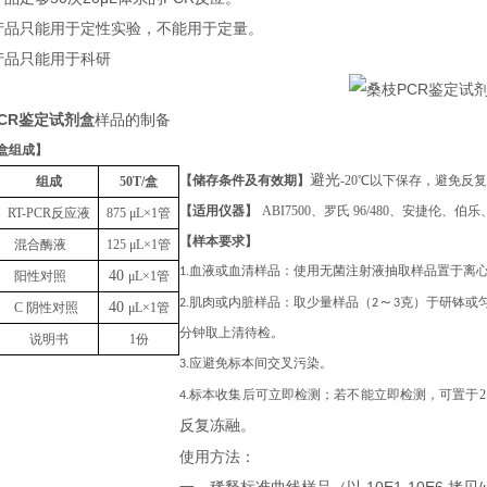
本产品只能用于定性实验，不能用于定量。
本产品只能用于科研
CR鉴定试剂盒
样品的制备
盒组成
】
避光
【储存条件及有效期】
-20℃以下保存，避免反
组成
50T
/盒
【适用仪器】
ABI7500、罗氏 96/480、安捷伦
RT-PCR反应液
875
μL
×1管
【样本要求】
混合酶液
125
μL
×1管
1.血液或血清样品：使用无菌注射液抽取样品置于离
40
阳性对照
μL
×1管
～
2.肌肉或内脏样品：取少量样品（2
3克）于研钵或匀
40
C 阴性对照
μL
×1管
分钟取上清待检。
说明书
1份
3.应避免标本间交叉污染。
4.标本收集后可立即检测；若不能立即检测，可置于
反复冻融
。
使用方法：