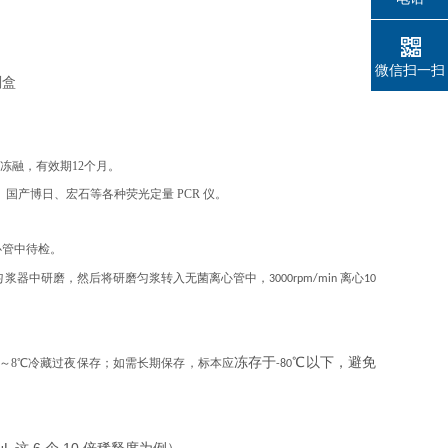
微信扫一扫
复冻融，有效期12个月。
、伯乐、国产博日、宏石等各种荧光定量 PCR 仪。
心管中待检。
浆器中研磨，然后将研磨匀浆转入无菌离心管中，3000rpm/min 离心10
冻存于
℃
以下，避免
2～8℃冷藏过夜保存；如需长期保存，标本应
-80