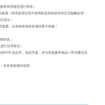
实验室管理规范进行管理；
即上机检测；样本处理过程中使用的器具耗材应经过无核酶处理；
作台清洁；
是否盖紧，以免液体蒸发造成结果不准确；
单独存放；
上进行任何标记；
束的PCR 反应管，切忌开盖，并与其他废弃物品一同灭菌后丢
；
用；并在有效期内使用。