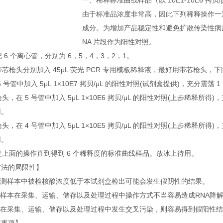
一、稀释标准曲线样品（以 10E1-10E6 拷贝/μ
由于标准品浓度非常高，因此下列稀释操作一
成分。为增加产品稳定性和避免扩散传染性病
NA 片段作为阳性对照。
标记 6 个离心管，分别为 6，5，4，3，2，1。
用带芯枪头分别加入 45μL 荧光 PCR 专用模板稀释液，最好用带芯枪头，
在 6 号管中加入 5μL 1×10E7 拷贝/μL 的阳性对照(试剂盒提供)，充分震荡
换枪头，在 5 号管中加入 5μL 1×10E6 拷贝/μL 的阳性对照(上步稀释所得)
用。
换枪头，在 4 号管中加入 5μL 1×10E5 拷贝/μL 的阳性对照(上步稀释所得)
用。
重复上面的操作直到得到 6 个稀释度的标准曲线样品。放冰上待用。
方法的局限性】
当检测样本中被检核酸浓度低于本试剂盒检出可能会发生假阴性的结果。
被检样本在采集、运输、储存以及处理过程中操作方式不当容易造成RNA降
样本在采集、运输、储存以及处理过程中发生交叉污染，则容易得到假阳性