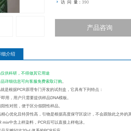
访 问 量：
390
产品咨询
详细介绍
品仅供科研，不得做其它用途
产品详细信息可向客服
免费
索取订购
。
品就是根据PCR原理专门开发的试剂盒，它具有下列特点：
即开即用，用户只需要提供样品DNA模板。
提供阳性对照，便于区分假阴性样品。
产品精心优化且特异性高，引物是根据高度保守区设计，不会跟除此之外的
PCR mix中含上样染料，PCR后可以直接上样电泳。
本产品足够50次20μL体系的PCR反应。