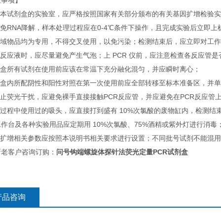
意事项】
使用本试剂盒的实验室，应严格按照国家有关部分颁布的有关基因扩增检验
避免RNA降解，样本处理过程应在0-4℃条件下操作，且完成实验后立
各区域物品均为专用，不得交叉使用，以免污染；检测结束后，应立即对工
取反应液时，应尽量避免产生气泡；上 PCR 仪前，应注意检查各反应管
试剂盒所有试剂在使用前应该在常温下充分融化混匀，并应瞬时离心；
试剂盒内所配阴性和阳性对照在第一次使用前应全部转移至标本准备区，并
防止荧光干扰，应避免裸手直接接触PCR反应管，并应避免在PCR反应管
测过程中使用过的吸头，应直接打到盛有 10%次氯酸的废物缸内，检测结
作台及各种实验用品应定期用 10%次氯酸、75%酒精或紫外灯进行消毒
仪器扩增相关参数应按照本说明书相关要求进行设置；不同批号试剂不能混
新老客户咨询订购：
问号钩端螺旋体探针法荧光定量PCR试剂盒
产品咨询