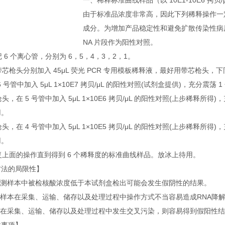
一、稀释标准曲线样品（以 10E1-10E6 拷贝/μ
由于标准品浓度非常高，因此下列稀释操作一
成分。为增加产品稳定性和避免扩散传染性病
NA 片段作为阳性对照。
标记 6 个离心管，分别为 6，5，4，3，2，1。
用带芯枪头分别加入 45μL 荧光 PCR 专用模板稀释液，最好用带芯枪头，
在 6 号管中加入 5μL 1×10E7 拷贝/μL 的阳性对照(试剂盒提供)，充分震荡
换枪头，在 5 号管中加入 5μL 1×10E6 拷贝/μL 的阳性对照(上步稀释所得)
用。
换枪头，在 4 号管中加入 5μL 1×10E5 拷贝/μL 的阳性对照(上步稀释所得)
用。
重复上面的操作直到得到 6 个稀释度的标准曲线样品。放冰上待用。
方法的局限性】
当检测样本中被检核酸浓度低于本试剂盒检出可能会发生假阴性的结果。
被检样本在采集、运输、储存以及处理过程中操作方式不当容易造成RNA降
样本在采集、运输、储存以及处理过程中发生交叉污染，则容易得到假阳性