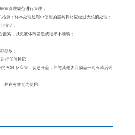
实验室管理规范进行管理；
即上机检测；样本处理过程中使用的器具耗材应经过无核酶处理；
作台清洁；
是否盖紧，以免液体蒸发造成结果不准确；
单独存放；
上进行任何标记；
束的PCR 反应管，切忌开盖，并与其他废弃物品一同灭菌后丢
；
用；并在有效期内使用。