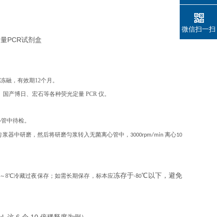
微信扫一扫
复冻融，有效期12个月。
、伯乐、国产博日、宏石等各种荧光定量 PCR 仪。
心管中待检。
浆器中研磨，然后将研磨匀浆转入无菌离心管中，3000rpm/min 离心10
冻存于
℃
以下，避免
2～8℃冷藏过夜保存；如需长期保存，标本应
-80