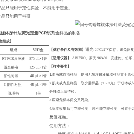
本产品只能用于定性实验，不能用于定量。
本产品只能用于科研
旋体探针法荧光定量PCR试剂盒
样品的制备
盒组成
】
避光
【储存条件及有效期】
-20℃以下保存，避免反
组成
50T
/盒
【适用仪器】
ABI7500、罗氏 96/480、安捷伦
RT-PCR反应液
875
μL
×1管
【样本要求】
混合酶液
125
μL
×1管
1.血液或血清样品：使用无菌注射液抽取样品置于离
40
阳性对照
μL
×1管
～
2.肌肉或内脏样品：取少量样品（2
3克）于研钵或匀
40
C 阴性对照
μL
×1管
分钟取上清待检。
说明书
1份
3.应避免标本间交叉污染。
4.标本收集后可立即检测；若不能立即检测，可置于
反复冻融
。
使用方法：