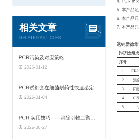
4. PCR
5. 本产品
6. 本产
相关文章
7. 本产品
RELATED ARTICLES
迟钝爱德华
【
试剂盒组成
PCR污染及对应策略
序号
2026-01-12
1
RT
2
混
PCR试剂盒在细菌耐药性快速鉴定中的关键作用
3
阳
2026-01-04
4
C 
5
PCR 实用技巧——消除引物二聚体的方法
2025-08-27