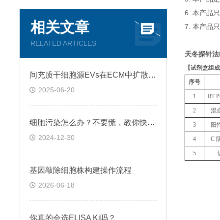
6. 本产
相关文章
7. 本产品
RELATED ARTICLES
天冬探针法
【
试剂盒组成
间充质干细胞源EVs在ECM中扩散和运输过程
序号
2025-06-20
1
RT
2
混
细胞污染怎么办？不要慌，教你快速鉴别+处理！
3
阳
2024-12-30
4
C 
5
基因敲除细胞株构建操作流程
2026-06-18
你真的会选ELISA Ki吗？