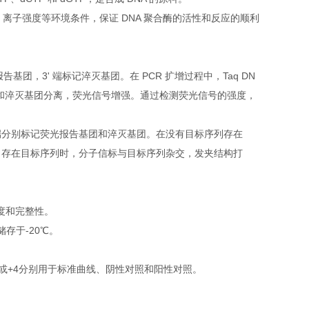
值、离子强度等环境条件，保证 DNA 聚合酶的活性和反应的顺利
报告基团，3' 端标记淬灭基团。在 PCR 扩增过程中，Taq DN
基团和淬灭基团分离，荧光信号增强。通过检测荧光信号的强度，
端分别标记荧光报告基团和淬灭基团。在没有目标序列存在
当存在目标序列时，分子信标与目标序列杂交，发夹结构打
纯度和完整性。
存于-20℃。
9或+4分别用于标准曲线、阴性对照和阳性对照。