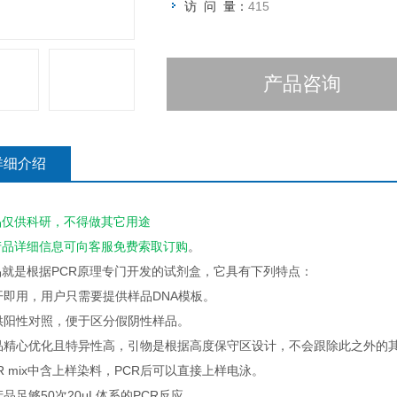
访 问 量：
415
产品咨询
详细介绍
品仅供科研，不得做其它用途
产品详细信息可向客服
免费
索取订购
。
品就是根据PCR原理专门开发的试剂盒，它具有下列特点：
即开即用，用户只需要提供样品DNA模板。
提供阳性对照，便于区分假阴性样品。
产品精心优化且特异性高，引物是根据高度保守区设计，不会跟除此之外的
PCR mix中含上样染料，PCR后可以直接上样电泳。
本产品足够50次20μL体系的PCR反应。