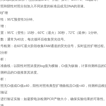
对照和阴性对照分别加入不同浓度的标准品或无DNA的溶液。
CR扩增
性：95℃预变性3分钟。
扩增：
置：95℃（变性）15秒，60℃（退火）30秒，72℃（延伸）1分钟。
次数：通常为40次，每次循环后收集荧光信号。
号检测：在60℃退火阶段收集FAM通道的荧光信号，实时监控扩增过程
数据分析
分析：
准曲线：以阳性对照浓度的log值为横轴，Ct值为纵轴，计算待测样品的D
测样品的Ct值推算其浓度。
分析：
照无Ct值或Ct值≥40，阳性对照有典型扩增曲线且Ct值<40，待测样品
结果验证
时进行验证实验：如凝胶电泳检测PCR产物大小，确保实验结果的可靠性
事项