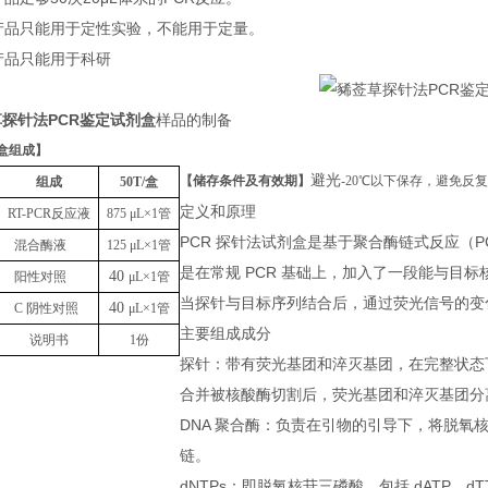
本产品只能用于定性实验，不能用于定量。
本产品只能用于科研
探针法PCR鉴定试剂盒
样品的制备
盒组成
】
避光
【储存条件及有效期】
-20℃以下保存，避免反
组成
50T
/盒
定义和原理
RT-PCR反应液
875
μL
×1管
PCR 探针法试剂盒是基于聚合酶链式反应（
混合酶液
125
μL
×1管
是在常规 PCR 基础上，加入了一段能与目标
40
阳性对照
μL
×1管
当探针与目标序列结合后，通过荧光信号的变化
40
C 阴性对照
μL
×1管
主要组成成分
说明书
1份
探针：带有荧光基团和淬灭基团，在完整状态
合并被核酸酶切割后，荧光基团和淬灭基团分
DNA 聚合酶：负责在引物的引导下，将脱氧核苷
链。
dNTPs：即脱氧核苷三磷酸，包括 dATP、dTT