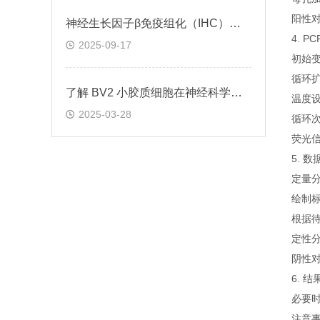
阳性
神经生长因子β免疫组化（IHC）试剂盒实验操作步骤
4. P
2025-09-17
初始变
循环
了解 BV2 小胶质细胞在神经科学研究中的重要性
温度设
2025-03-28
循环
荧光信
5. 
定量
绘制标
根据待
定性
阴性对
6. 
必要
注意