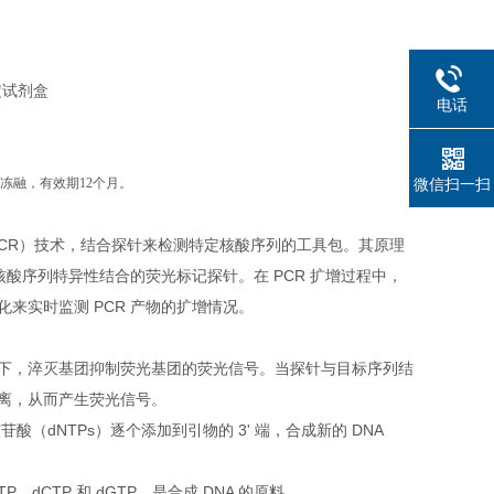
电话
微信扫一扫
复冻融，有效期12个月。
PCR）技术，结合探针来检测特定核酸序列的工具包。其原理
核酸序列特异性结合的荧光标记探针。在 PCR 扩增过程中，
来实时监测 PCR 产物的扩增情况。
下，淬灭基团抑制荧光基团的荧光信号。当探针与目标序列结
离，从而产生荧光信号。
酸（dNTPs）逐个添加到引物的 3' 端，合成新的 DNA
P、dCTP 和 dGTP，是合成 DNA 的原料。