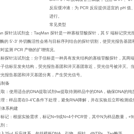
反应缓冲液：为 PCR 反应提供适宜的 pH 
进行。
常见类型
Man 探针法试剂盒：TaqMan 探针是一种寡核苷酸探针，其 5' 端标记荧光
合酶的 5'-3' 外切酶活性会将与目标序列结合的探针切割，使荧光报告
时监测 PCR 产物的扩增情况。
信标探针法试剂盒：分子信标是一种具有发夹结构的寡核苷酸探针，其两
分子信标呈发夹结构，荧光报告基团和淬灭基团靠近，荧光信号被淬灭。
荧光报告基团和淬灭基团分离，产生荧光信号。
样品制备
提取：使用适合的DNA提取试剂he提取待测样品中的DNA，确保DNA的
理：样品需在0-4℃条件下处理，避免RNA降解，并在实验后立即检测或储
反应体系构建
标记：根据实验需求，标记N+9或N+4个PCR管，其中N为样品数量，+
试剂：
入25μL反应体系，包括模板DNA、引物、探针、dNTPs、Taq酶等。