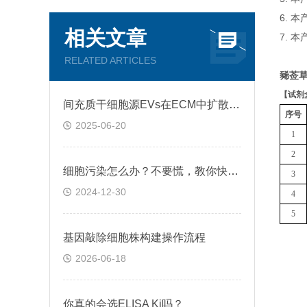
6. 
相关文章
7. 
RELATED ARTICLES
豨莶草
【
试剂
间充质干细胞源EVs在ECM中扩散和运输过程
序号
2025-06-20
1
2
细胞污染怎么办？不要慌，教你快速鉴别+处理！
3
2024-12-30
4
5
基因敲除细胞株构建操作流程
2026-06-18
你真的会选ELISA Ki吗？