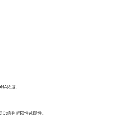
。
NA浓度。
根据Ct值判断阳性或阴性。
。