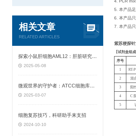
4. PCR
5. 本产品
6. 本产
相关文章
7. 本产品
RELATED ARTICLES
紫苏梗探针
【
试剂盒组成
探索小鼠肝细胞AML12：肝脏研究的新窗口
序号
2025-05-08
1
RT
2
混
微观世界的守护者：ATCC细胞库的生命密码
3
阳
2025-03-07
4
C 
5
细胞复苏技巧，科研助手来支招
2024-10-10