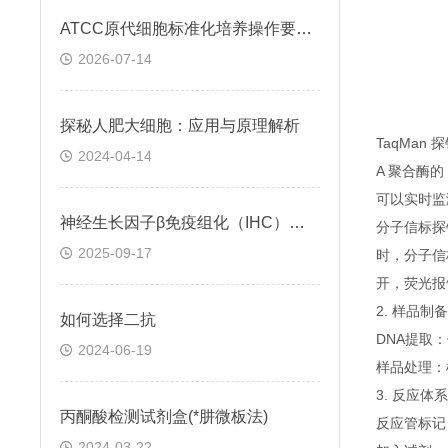
ATCC原代细胞标准化培养操作要点与常见问题处理
2026-07-14
探秘人肥大细胞：应用与原理解析
TaqMan
2024-04-14
A 聚合酶
可以实时监
神经生长因子β免疫组化（IHC）试剂盒实验操作步骤
分子信标探
2025-09-17
时，分子信
开，荧光报
2. 样品制备
如何选择二抗
DNA提取
2024-06-19
样品处理：
3. 反应体
丙酮酸检测试剂盒(*肼微板法)
反应管标记
2024-03-22