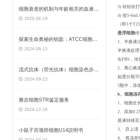
3) 轻轻吹
细胞衰老的机制与年龄相关的血液凝固有关
4) 按5-
2025-06-19
（即
1个T
悬浮细胞
传
探索生命奥秘的钥匙：ATCC细胞株的科学之旅
1、半换液
2024-08-13
半换液处理
右FBS，
2、离心换
流式抗体（荧光抗体）细胞染色步骤与注意事项
如需分瓶可
2024-09-23
5瓶中，添
b、
细胞冻
雅吉细胞STR鉴定服务
1、细胞生
2024-12-18
2、添加0
悬液转移至15
3、 弃上
小鼠子宫颈癌细胞U14説明书
4、 将冻
2024-07-31