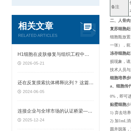
备注
人骨肉瘤
二、
相关文章
复苏细胞处
RELATED ARTICLES
细胞瓶放置
一张）
，
前
冻存细胞处
H1细胞在皮肤修复与组织工程中的应用前景
损现象，请
2026-05-21
技术人员与
细胞培养步
还在反复摸索抗体稀释比列？ 这篇IHC秘籍快来收好！
a、
细胞传
2024-06-05
0%，即可
贴壁细胞
步
连接企业与全球市场的认证桥梁——ATCC细胞
1) 弃去培
2025-12-24
2) 加1m
圆并脱落，