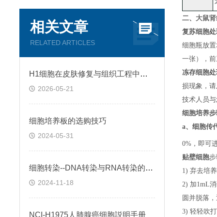
大鼠肾
二、
相关文章
复苏细胞处
RELATED ARTICLES
细胞瓶放置
一张）
，
前
冻存细胞处
H1细胞在皮肤修复与组织工程中的应用前景
损现象，请
2026-05-21
技术人员与
细胞培养步
细胞培养板的选购技巧
a、
细胞传
2024-05-31
0%，即可
贴壁细胞
步
细胞转染--DNA转染与RNA转染的区别
1) 弃去培
2024-11-18
2) 加1m
圆并脱落，
3) 轻轻吹
NCI-H1975人肺腺癌细胞説明手册