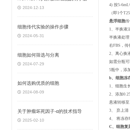
4) 按5-
2024-12-13
（即
1个T
悬浮细胞
传
细胞传代实验的操作步骤
1、半换液
2024-05-31
半换液处理
右FBS，
2、离心换
细胞如何筛选与分离
如需分瓶可
2024-07-29
5瓶中，添
b、
细胞冻
如何选购优质的细胞
1、细胞生
2024-08-09
2、添加0
悬液转移至15
3、 弃上
关于​肿瘤坏死因子-α的技术指导
4、 将冻
2025-02-10
C、
细胞复