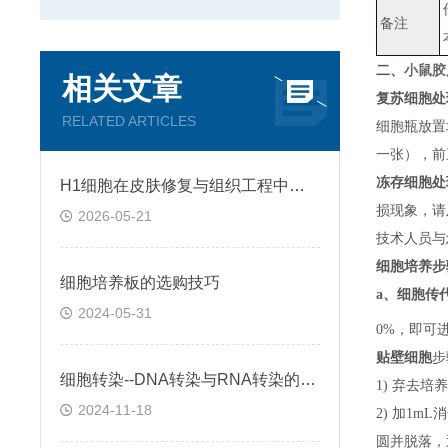
备注
小鼠胶质
二、
相关文章
复苏细胞处
RELATED ARTICLES
细胞瓶放置
一张）
，
前
冻存细胞处
H1细胞在皮肤修复与组织工程中的应用前景
损现象，请
2026-05-21
技术人员与
细胞培养步
细胞培养板的选购技巧
a、
细胞传
2024-05-31
0%，即可
贴壁细胞
步
细胞转染--DNA转染与RNA转染的区别
1) 弃去培
2024-11-18
2) 加1m
圆并脱落，