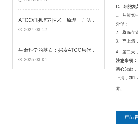
C、
细胞复
1、
从液氮
ATCC细胞培养技术：原理、方法与应用实践
外壁；
2024-08-12
2、
将冻存
3、
弃上清
生命科学的基石：探索ATCC原代细胞的魅力
4、
第二天
2025-03-04
注意事项：
离心5min，
上清，加1-
养。
产品