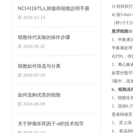
3) 轻轻吹
NCI-H1975人肺腺癌细胞説明手册
4) 按5-
2024-12-13
（即
1个T
悬浮细胞
传
细胞传代实验的操作步骤
1、半换液
2024-05-31
半换液处理
右FBS，
2、离心换
细胞如何筛选与分离
如需分瓶可
2024-07-29
5瓶中，添
b、
细胞冻
如何选购优质的细胞
1、细胞生
2024-08-09
2、添加0
悬液转移至15
3、 弃上
关于​肿瘤坏死因子-α的技术指导
4、 将冻
2025-02-10