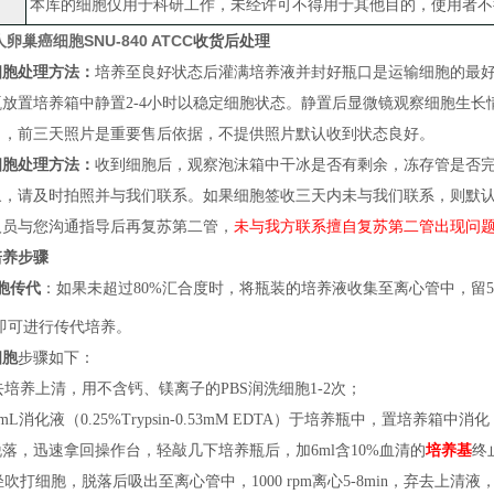
本库的细胞仅用于科研工作，未经许可不得用于其他目的，使用者不
人卵巢癌细胞SNU-840 ATCC
收货后处理
细胞处理方法：
培养至良好状态后灌满培养液并封好瓶口是运输细胞的最
瓶放置培养箱中静置
2-4小时以稳定细胞状态
。
静置后
显微镜观察细胞生长
）
，
前三天照片
是
重要售后依据，不提供照片默认收到状态良好。
细胞处理方法：
收到细胞后，观察泡沫箱中干冰是否有剩余，冻存管是否
象，请及时拍照并与我们联系。如果细胞签收三天内未与我们联系，则默
人员与您沟通指导后再复苏第二管，
未与我方联系擅自复苏第二管出现问
培养步骤
胞传代
：
如果
未超过
80%汇合度时，将瓶装的培养液收集至离心管中，留5m
即可进行传代培养
。
细胞
步骤如下：
弃去培养上清，用不含钙、镁离子的PBS润洗细胞1-2次；
加1mL消化液（0.25%Trypsin-0.53mM EDTA）于培养瓶中，置培
落，迅速拿回操作台，轻敲几下培养瓶后，加6ml含10%血清的
培养基
终
轻轻吹打细胞，脱落后吸出至离心管中，1000 rpm离心5-8min，弃去上清液