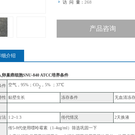
访 问 量：
268
产品咨询
详细介绍
人卵巢癌细胞SNU-840 ATCC
培养条件
空气，
95%；CO
，
5% ；37℃
条件
2
特性
贴壁生长
冻存条件
无血清冻
方法
1:2~1:3
传代情况
2天换液
传
5-8代使用嘌呤霉素（1-4ug/ml）筛选巩固一下