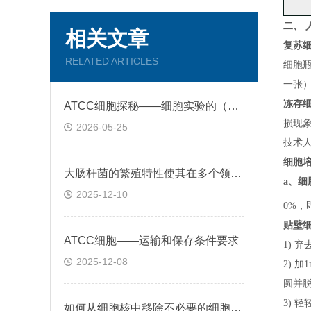
二、
相关文章
复苏
RELATED ARTICLES
细胞
一张
冻存
ATCC细胞探秘——细胞实验的（黄金标准)
损现
2026-05-25
技术
细胞
大肠杆菌的繁殖特性使其在多个领域的广泛的应用
a、
细
2025-12-10
0%，
贴壁
ATCC细胞——运输和保存条件要求
1) 
2025-12-08
2) 
圆并脱
3) 
如何从细胞核中移除不必要的细胞组分