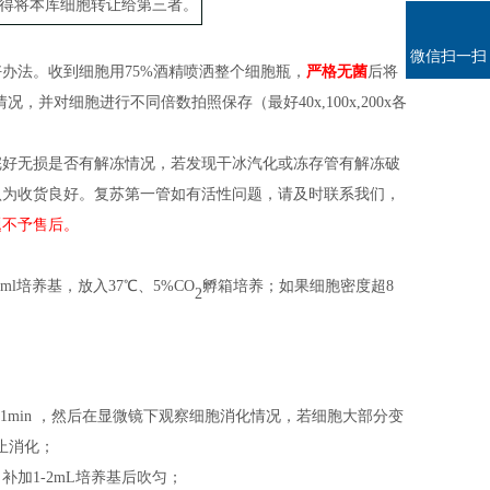
得将本库细胞转让给第三者。
微信扫一扫
好办法。收到细胞用
75%酒精喷洒整个
细胞
瓶
，
严格无菌
后
将
情况，并对细胞进行不同倍数拍照保存（
最好
40x,100x,200x各
完好无损是否有解冻情况，若发现干冰汽化或冻存管有解冻破
认为收货良好。复苏第一管如有活性问题，请及时联系我们，
题不予售后。
l培养基，放入37℃、5%CO
孵箱培养；
如果细胞密度
超
8
2
养箱中消化 1min ，然后在显微镜下观察细胞消化情况，若细胞大部分变
止消化；
，补加1-2mL培养基后吹匀；