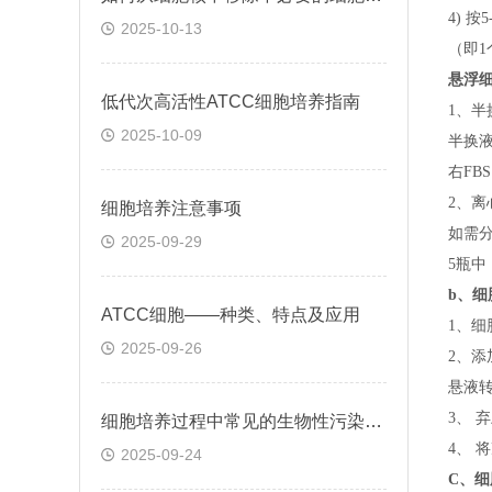
4) 
2025-10-13
（即
1
悬浮
低代次高活性ATCC细胞培养指南
1、半
2025-10-09
半换
右FB
2、离
细胞培养注意事项
如需
2025-09-29
5瓶中
b、
细
ATCC细胞——种类、特点及应用
1、细
2025-09-26
2、添
悬液转
3、 
细胞培养过程中常见的生物性污染有哪些
4、 
2025-09-24
C、
细