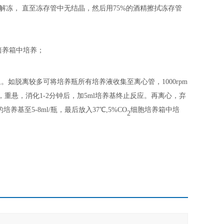
中解冻， 直至冻存管中无结晶，然后用75%的酒精擦拭冻存管
培养箱中培养；
象。如脱离较多可将培养瓶所有培养液收集至离心管，
1000rpm
打，重悬，消化1-2分钟后，加5ml培养基终止反应。再离心，弃
养基至5-8ml/瓶，最后放入37℃,5%CO
细胞培养箱中培
2