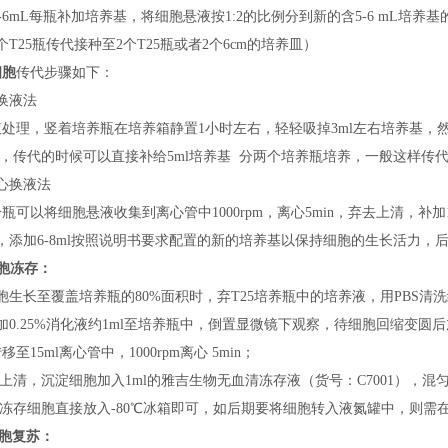
按5-6mL每瓶补加培养基，将细胞悬液按1:2的比例分到新的含5-6 mL培养
个T25瓶传代接种至2个T25瓶或者2个6cm的培养皿）
细胞
传代步骤如下：
换液法
液处理，竖着培养瓶在培养箱静置
1小时左右，轻轻吸掉3ml左右培养基，然
S，传代的时候可以直接补给5ml培养基 分两个培养瓶培养，一般这样传
心换液法
分瓶可以将细胞悬液收集到离心管中
1000rpm，离心5min，弃去上清，
，添加6-8ml按照说明书要求配置的新的培养基以保持细胞的生长活力，后续
胞冻存：
胞生长至覆盖培养瓶的80%面积时，弃T25培养瓶中的培养液，用PBS清
加0.25%消化液约1ml至培养瓶中，倒置显微镜下观察，待细胞回缩变圆
移至15ml离心管中，1000rpm离心 5min；
弃上清，沉淀细胞加入1ml的雅吉生物无血清冻存液（
货号：
C7001），
将冻存细胞直接放入
-
80℃冰箱即可，如后期
要
将细胞转入液氮罐中，
则
需
胞复苏：