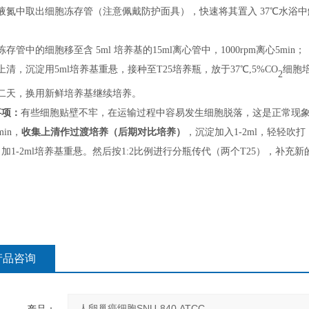
液氮中取出细胞冻存管（
注意
佩戴
防护
面具），快速将其置入
37℃水浴
；
冻存管中的细胞移至含
5ml 培养基的15ml离心管中，1000rpm离心5min；
上清，沉淀用
5ml培养基重悬，接种
至
T25培养瓶，
放
于
37℃,5%CO
细胞
2
二天，换用新鲜培养基继续培养。
事项：
有些细胞贴壁不牢，在运输过程中容易发生细胞脱落，这是正常现
min，
收集上清
作过渡培养
（后期对比培养）
，沉淀加入
1-2ml，轻轻吹
加1-2ml培养基重悬。然后按1:2比例进行分瓶传代（两个T25），补充新的培
产品咨询