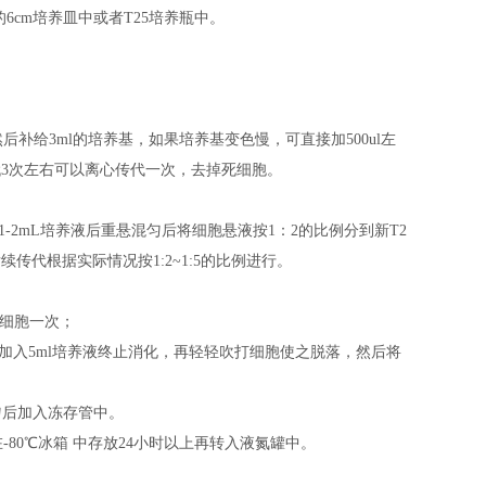
基的6cm培养皿中或者T25培养瓶中。
后补给3ml的培养基，如果培养基变色慢，可直接加500ul左
代3次左右可以离心传代一次，去掉死细胞。
补加1-2mL培养液后重悬混匀后将细胞悬液按1：2的比例分到新T2
传代根据实际情况按1:2~1:5的比例进行。
洗细胞一次；
后加入5ml培养液终止消化，再轻轻吹打细胞使之脱落，然后将
混匀后加入冻存管中。
在
-80℃冰箱
中
存放
24小时以上
再
转入液氮罐中。