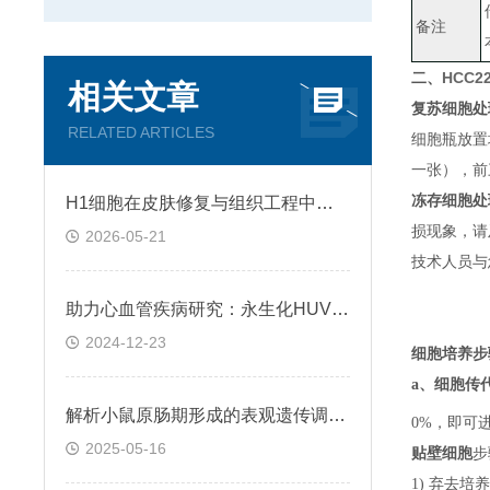
备注
HCC2
二、
相关文章
复苏细胞处
RELATED ARTICLES
细胞瓶放置
一张）
，
前
冻存细胞处
H1细胞在皮肤修复与组织工程中的应用前景
损现象，请
2026-05-21
技术人员与
助力心血管疾病研究：永生化HUVEC!
2024-12-23
细胞培养步
a、
细胞传
解析小鼠原肠期形成的表观遗传调控规律
0%，即可
2025-05-16
贴壁细胞
步
1) 弃去培