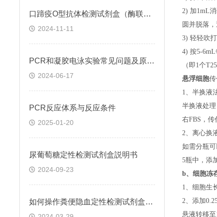
2) 加1m
口蹄疫O型抗体检测试剂盒（酶联免疫法）检测原理
圆并脱落，
2024-11-11
3) 轻轻吹
4) 按5-
PCR和凝胶电泳实验常见问题及原因分析
（即
1个T
2024-06-17
悬浮细胞
传
1、半换液
半换液处理
​PCR反应体系与反应条件
右FBS，
2025-01-20
2、离心换
如需分瓶可
尿葡萄糖定性检测试剂盒説明书
5瓶中，添
2024-09-23
b、
细胞冻
1、细胞生
2、添加0
如何操作粪便隐血定性检测试剂盒(邻联甲苯胺法)
悬液转移至15
2024-03-29