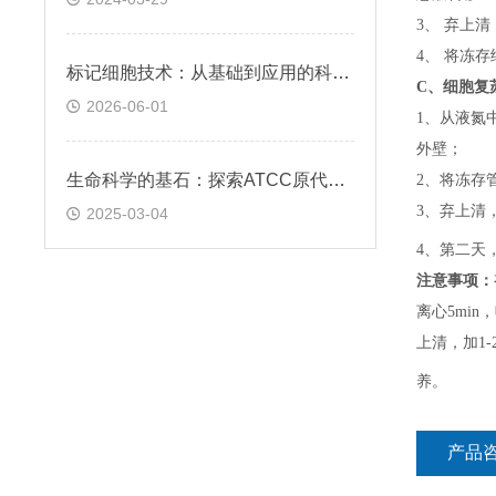
3、 弃上
4、 将冻
标记细胞技术：从基础到应用的科学探索
C、
细胞复
2026-06-01
1、
从液氮
外壁；
生命科学的基石：探索ATCC原代细胞的魅力
2、
将冻存
3、
弃上清
2025-03-04
4、
第二天
注意事项：
离心5min，
上清，加1-
养。
产品