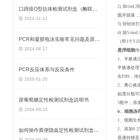
2) 加1m
口蹄疫O型抗体检测试剂盒（酶联免疫法）检测原理
圆并脱落，
2024-11-11
3) 轻轻吹
4) 按5-
PCR和凝胶电泳实验常见问题及原因分析
（即
1个T
2024-06-17
悬浮细胞
传
1、半换液
半换液处理
​PCR反应体系与反应条件
右FBS，
2025-01-20
2、离心换
如需分瓶可
尿葡萄糖定性检测试剂盒説明书
5瓶中，添
2024-09-23
b、
细胞冻
1、细胞生
2、添加0
如何操作粪便隐血定性检测试剂盒(邻联甲苯胺法)
悬液转移至15
2024-03-29