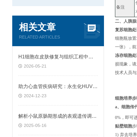
备注
二、
人胰腺癌
相关文章
复苏细胞处
RELATED ARTICLES
细胞瓶放置
一张）
，
前
冻存细胞处
H1细胞在皮肤修复与组织工程中的应用前景
损现象，请
2026-05-21
技术人员与
助力心血管疾病研究：永生化HUVEC!
2024-12-23
细胞培养步
a、
细胞传
解析小鼠原肠期形成的表观遗传调控规律
0%，即可
2025-05-16
贴壁细胞
步
1) 弃去培