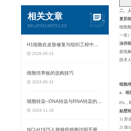
二、
人
相关文章
复苏
RELATED ARTICLES
细胞
一张
冻存
H1细胞在皮肤修复与组织工程中的应用前景
损现
2026-05-21
技术
细胞培养板的选购技巧
2024-05-31
细胞
a、
细
细胞转染--DNA转染与RNA转染的区别
0%，
2024-11-18
贴壁
1) 
2) 
NCI-H1975人肺腺癌细胞説明手册