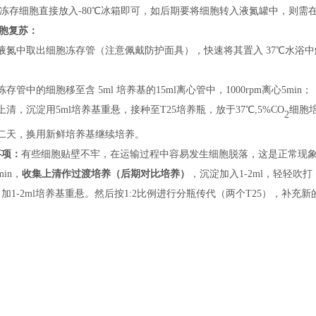
将冻存细胞直接放入
-
80℃冰箱即可，如后期
要
将细胞转入液氮罐中，
则
需
胞复苏：
液氮中取出细胞冻存管（
注意
佩戴
防护
面具），快速将其置入
37℃水浴
；
冻存管中的细胞移至含
5ml 培养基的15ml离心管中，1000rpm离心5min；
上清，沉淀用
5ml培养基重悬，接种
至
T25培养瓶，
放
于
37℃,5%CO
细胞
2
二天，换用新鲜培养基继续培养。
事项：
有些细胞贴壁不牢，在运输过程中容易发生细胞脱落，这是正常现
min，
收集上清
作过渡培养
（后期对比培养）
，沉淀加入
1-2ml，轻轻吹
加1-2ml培养基重悬。然后按1:2比例进行分瓶传代（两个T25），补充新的培