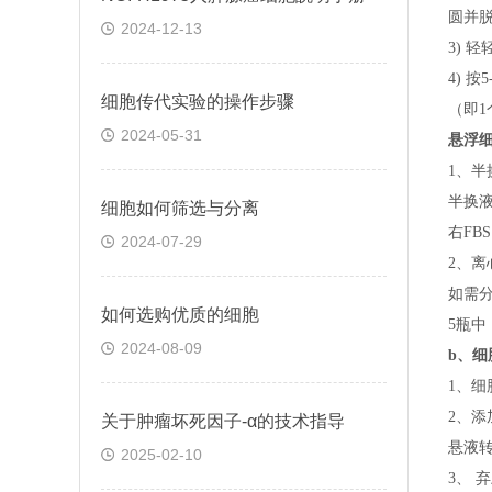
圆并脱
2024-12-13
3) 
4) 
细胞传代实验的操作步骤
（即
1
2024-05-31
悬浮
1、半
半换
细胞如何筛选与分离
右FB
2024-07-29
2、离
如需
如何选购优质的细胞
5瓶中
2024-08-09
b、
细
1、细
2、添
关于​肿瘤坏死因子-α的技术指导
悬液转
2025-02-10
3、 