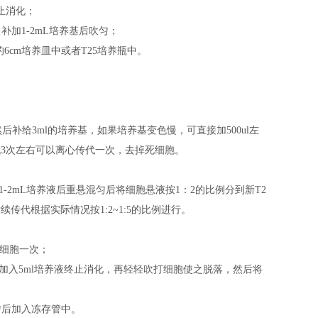
止消化；
，补加1-2mL培养基后吹匀；
基的6cm培养皿中或者T25培养瓶中。
后补给3ml的培养基，如果培养基变色慢，可直接加500ul左
代3次左右可以离心传代一次，去掉死细胞。
补加1-2mL培养液后重悬混匀后将细胞悬液按1：2的比例分到新T2
传代根据实际情况按1:2~1:5的比例进行。
洗细胞一次；
后加入5ml培养液终止消化，再轻轻吹打细胞使之脱落，然后将
混匀后加入冻存管中。