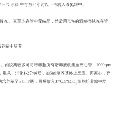
在
-80℃冰箱
中
存放
24小时以上
再
转入液氮罐中。
中解冻， 直至冻存管中无结晶，然后用75%的酒精擦拭冻存管
培养箱中培养；
象。如脱离较多可将培养瓶所有培养液收集至离心管，
1000rpm
打，重悬，消化1-2分钟后，加5ml培养基终止反应。再离心，弃
养基至5-8ml/瓶，最后放入37℃,5%CO
细胞培养箱中培
2