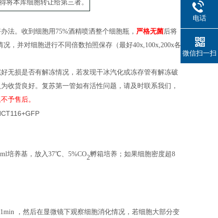
得将本库细胞转让给第三者。
电话
好办法。收到细胞用
75%酒精喷洒整个
细胞
瓶
，
严格无菌
后
将
情况，并对细胞进行不同倍数拍照保存（
最好
40x,100x,200x各
微信扫一扫
完好无损是否有解冻情况，若发现干冰汽化或冻存管有解冻破
认为收货良好。复苏第一管如有活性问题，请及时联系我们，
题不予售后。
l培养基，放入37℃、5%CO
孵箱培养；
如果细胞密度
超
8
2
养箱中消化 1min ，然后在显微镜下观察细胞消化情况，若细胞大部分变