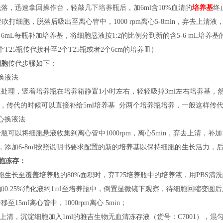
落，迅速拿回操作台，轻敲几下培养瓶后，加6ml含10%血清的
培养基
终
轻轻吹打细胞，脱落后吸出至离心管中，1000 rpm离心5-8min，弃去上清液
按5-6mL每瓶补加培养基，将细胞悬液按1:2的比例分到新的含5-6 mL培养
个T25瓶传代接种至2个T25瓶或者2个6cm的培养皿）
细胞
传代步骤如下：
换液法
液处理，竖着培养瓶在培养箱静置
1小时左右，轻轻吸掉3ml左右培养基，然
S，传代的时候可以直接补给5ml培养基 分两个培养瓶培养，一般这样传
心换液法
分瓶可以将细胞悬液收集到离心管中
1000rpm，离心5min，弃去上清，
，添加6-8ml按照说明书要求配置的新的培养基以保持细胞的生长活力，后续
胞冻存：
胞生长至覆盖培养瓶的80%面积时，弃T25培养瓶中的培养液，用PBS清
加0.25%消化液约1ml至培养瓶中，倒置显微镜下观察，待细胞回缩变圆
移至15ml离心管中，1000rpm离心 5min；
弃上清，沉淀细胞加入1ml的雅吉生物无血清冻存液（
货号：
C7001），