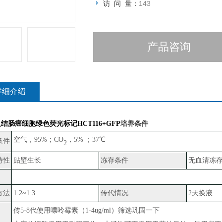
访 问 量：
143
产品咨询
详细介绍
结肠癌细胞绿色荧光标记HCT116+GFP
培养条件
空气，
95%；CO
，
5% ；37℃
条件
2
特性
贴壁生长
冻存条件
无血清冻
方法
1:2~1:3
传代情况
2天换液
传
5-8代使用嘌呤霉素（1-4ug/ml）筛选巩固一下