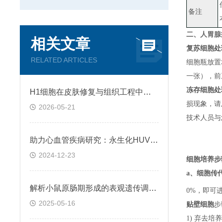
备注
二、
人胃腺
相关文章
复苏细胞处
RELATED ARTICLES
细胞瓶放置
一张）
，
前
冻存细胞处
H1细胞在皮肤修复与组织工程中的应用前景
损现象，请
2026-05-21
技术人员与
助力心血管疾病研究：永生化HUVEC!
2024-12-23
细胞培养步
a、
细胞传
解析小鼠原肠期形成的表观遗传调控规律
0%，即可
2025-05-16
贴壁细胞
步
1) 弃去培