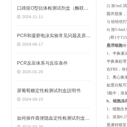
2) 加1m
口蹄疫O型抗体检测试剂盒（酶联免疫法）检测原理
圆并脱落，
2024-11-11
3) 轻轻吹
4) 按5-
PCR和凝胶电泳实验常见问题及原因分析
（即
1个T
2024-06-17
悬浮细胞
传
1、半换液
半换液处理
​PCR反应体系与反应条件
右FBS，
2025-01-20
2、离心换
如需分瓶可
尿葡萄糖定性检测试剂盒説明书
5瓶中，添
2024-09-23
b、
细胞冻
1、细胞生
2、添加0
如何操作粪便隐血定性检测试剂盒(邻联甲苯胺法)
悬液转移至15
2024-03-29