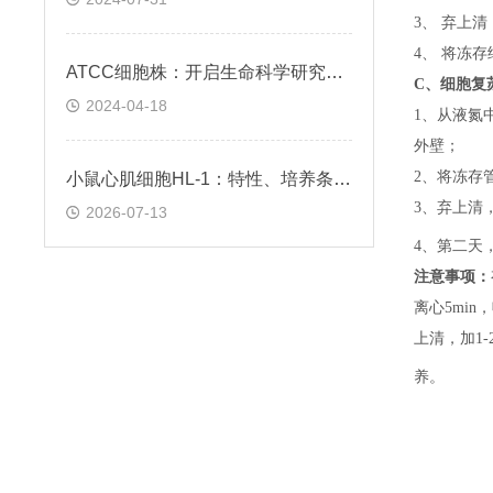
3、 弃上
4、 将冻
ATCC细胞株：开启生命科学研究的钥匙
C、
细胞复
2024-04-18
1、
从液氮
外壁；
2、
将冻存
小鼠心肌细胞HL-1：特性、培养条件与科研应用场景解析
3、
弃上清
2026-07-13
4、
第二天
注意事项：
离心5min，
上清，加1-
养。