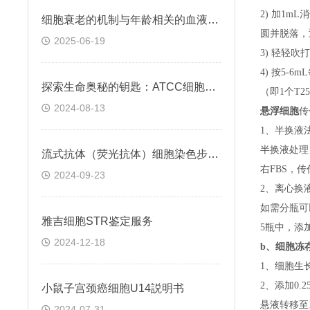
2) 加1m
细胞衰老的机制与年龄相关的血液凝固有关
圆并脱落，
2025-06-19
3) 轻轻吹
4) 按5-
探索生命奥秘的钥匙：ATCC细胞株的科学之旅
（即
1个T
2024-08-13
悬浮细胞
传
1、半换液
半换液处理
流式抗体（荧光抗体）细胞染色步骤与注意事项
右FBS，
2024-09-23
2、离心换
如需分瓶可
雅吉细胞STR鉴定服务
5瓶中，添
2024-12-18
b、
细胞冻
1、细胞生
2、添加0
小鼠子宫颈癌细胞U14説明书
悬液转移至15
2024-07-31