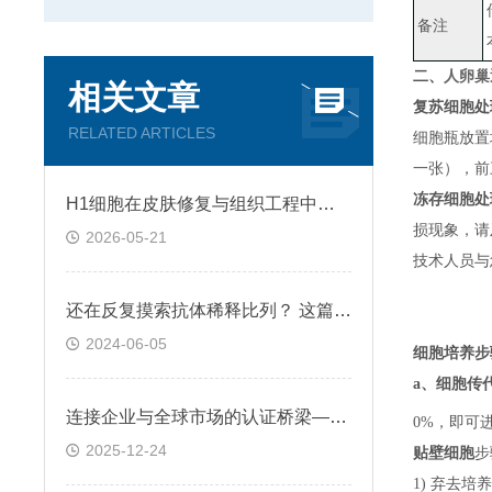
备注
二、
人卵巢透
相关文章
复苏细胞处
RELATED ARTICLES
细胞瓶放置
一张）
，
前
冻存细胞处
H1细胞在皮肤修复与组织工程中的应用前景
损现象，请
2026-05-21
技术人员与
还在反复摸索抗体稀释比列？ 这篇IHC秘籍快来收好！
2024-06-05
细胞培养步
a、
细胞传
连接企业与全球市场的认证桥梁——ATCC细胞
0%，即可
2025-12-24
贴壁细胞
步
1) 弃去培