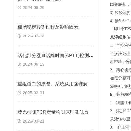
圆并脱落，
2024-08-29
3) 轻轻吹
4) 按5-
细胞稳定转染过程及影响因素
（即
1个T
2025-07-04
悬浮细胞
传
1、半换液
半换液处理
活化部分凝血活酶时间(APTT)检测试剂盒 (鞣花酸凝固法)
右FBS，
2024-05-13
2、离心换
如需分瓶可
重组蛋白的原理、系统及用途详解
5瓶中，添
2025-03-31
b、
细胞冻
1、细胞生
2、添加0
荧光检测PCR定量检测原理及优点
悬液转移至15
2025-03-21
3、 弃上