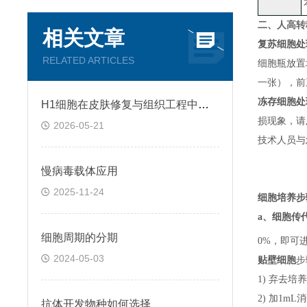
二、
人高转移
相关文章
复苏细胞处
RELATED ARTICLES
细胞瓶放置
一张）
，
前
冻存细胞处
H1细胞在皮肤修复与组织工程中的应用前景
损现象，请
2026-05-21
技术人员与
慢病毒载体应用
2025-11-24
细胞培养步
a、
细胞传
细胞周期的分期
0%，即可
2024-05-03
贴壁细胞
步
1) 弃去培
2) 加1m
抗体开发物种如何选择