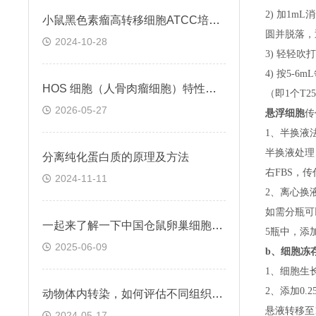
2) 加1m
小鼠黑色素瘤高转移细胞ATCC培养与保存
圆并脱落，
2024-10-28
3) 轻轻吹
4) 按5-
HOS 细胞（人骨肉瘤细胞）特性与功能
（即
1个T
2026-05-27
悬浮细胞
传
1、半换液
半换液处理
分离纯化蛋白质的原理及方法
右FBS，
2024-11-11
2、离心换
如需分瓶可
一起来了解一下中国仓鼠卵巢细胞的基本特点
5瓶中，添
2025-06-09
b、
细胞冻
1、细胞生
2、添加0
动物体内转染，如何评估不同组织的干扰效率
悬液转移至15
2024-05-17