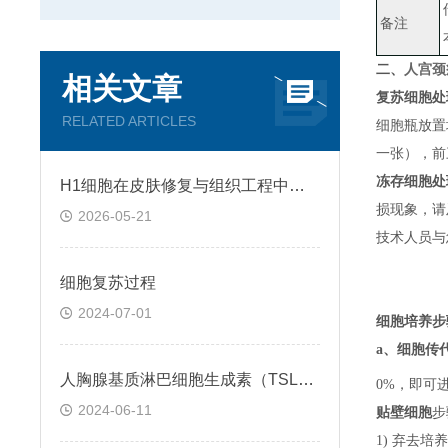
备注
二、
人宫颈
相关文章
复苏细胞处
RELATED ARTICLES
细胞瓶放置
一张）
，
前
冻存细胞处
H1细胞在皮肤修复与组织工程中的应用前景
损现象，请
2026-05-21
技术人员与
细胞复苏过程
2024-07-01
细胞培养步
a、
细胞传
人胸腺基质淋巴细胞生成素（TSLP）ELISA检测试剂盒説明书
0%，即可
2024-06-11
贴壁细胞
步
1) 弃去培