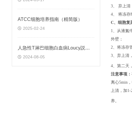
3、 弃上
4、 将冻
ATCC细胞培养指南（精简版）
C、
细胞复
2025-02-24
1、
从液氮
外壁；
2、
将冻存
人急性T淋巴细胞白血病Loucy説明书
3、
弃上清
2024-08-05
4、
第二天
注意事项：
离心5min，
上清，加1-
养。