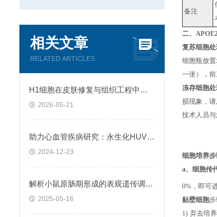
备注
二、
APO
相关文章
复苏细胞处
RELATED ARTICLES
细胞瓶放置
一张）
，
前
冻存细胞处
H1细胞在皮肤修复与组织工程中的应用前景
损现象，请
2026-05-21
技术人员与
助力心血管疾病研究：永生化HUVEC!
2024-12-23
细胞培养步
a、
细胞传
解析小鼠原肠期形成的表观遗传调控规律
0%，即可
2025-05-16
贴壁细胞
步
1) 弃去培