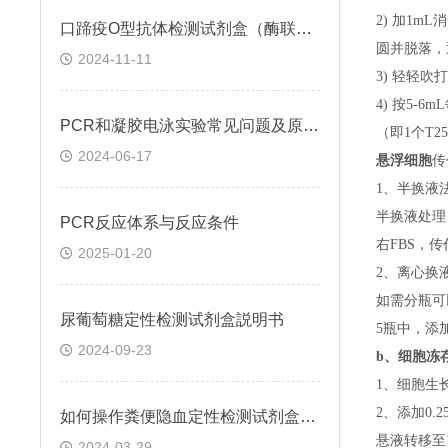
2) 加1m
口蹄疫O型抗体检测试剂盒（酶联免疫法）检测原理
圆并脱落，
2024-11-11
3) 轻轻吹
4) 按5-
PCR和凝胶电泳实验常见问题及原因分析
（即
1个T
2024-06-17
悬浮细胞
传
1、半换液
半换液处理
​PCR反应体系与反应条件
右FBS，
2025-01-20
2、离心换
如需分瓶可
尿葡萄糖定性检测试剂盒説明书
5瓶中，添
2024-09-23
b、
细胞冻
1、细胞生
2、添加0
如何操作粪便隐血定性检测试剂盒(邻联甲苯胺法)
悬液转移至15
2024-03-29