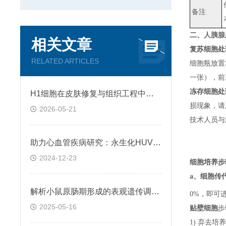
备注
二、
人胰腺胆
相关文章
复苏细胞处
RELATED ARTICLES
细胞瓶放置
一张）
，
前
冻存细胞处
H1细胞在皮肤修复与组织工程中的应用前景
损现象，请
2026-05-21
技术人员与
助力心血管疾病研究：永生化HUVEC!
2024-12-23
细胞培养步
a、
细胞传
解析小鼠原肠期形成的表观遗传调控规律
0%，即可
2025-05-16
贴壁细胞
步
1) 弃去培