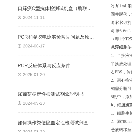
2) 加1m
口蹄疫O型抗体检测试剂盒（酶联免疫法）检测原理
圆并脱落，
2024-11-11
3) 轻轻吹
4) 按5-
PCR和凝胶电泳实验常见问题及原因分析
（即
1个T
2024-06-17
悬浮细胞
传
1、半换液
半换液处理
​PCR反应体系与反应条件
右FBS，
2025-01-20
2、离心换
如需分瓶可
尿葡萄糖定性检测试剂盒説明书
5瓶中，添
2024-09-23
b、
细胞冻
1、细胞生
2、添加0
如何操作粪便隐血定性检测试剂盒(邻联甲苯胺法)
悬液转移至15
2024-03-29