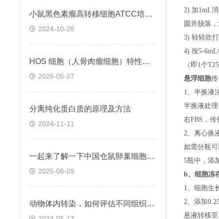
2) 加1m
小鼠黑色素瘤高转移细胞ATCC培养与保存
圆并脱落，
2024-10-28
3) 轻轻吹
4) 按5-
HOS 细胞（人骨肉瘤细胞）特性与功能
（即
1个T
2026-05-27
悬浮细胞
传
1、半换液
半换液处理
分离纯化蛋白质的原理及方法
右FBS，
2024-11-11
2、离心换
如需分瓶可
一起来了解一下中国仓鼠卵巢细胞的基本特点
5瓶中，添
2025-06-09
b、
细胞冻
1、细胞生
2、添加0
动物体内转染，如何评估不同组织的干扰效率
悬液转移至15
2024-05-17