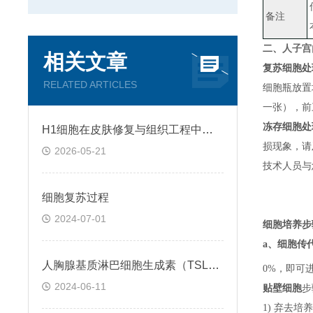
备注
二、
人子宫
相关文章
复苏细胞处
RELATED ARTICLES
细胞瓶放置
一张）
，
前
冻存细胞处
H1细胞在皮肤修复与组织工程中的应用前景
损现象，请
2026-05-21
技术人员与
细胞复苏过程
2024-07-01
细胞培养步
a、
细胞传
人胸腺基质淋巴细胞生成素（TSLP）ELISA检测试剂盒説明书
0%，即可
2024-06-11
贴壁细胞
步
1) 弃去培