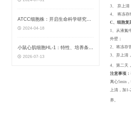
3、 弃上
4、 将冻
ATCC细胞株：开启生命科学研究的钥匙
C、
细胞复
2024-04-18
1、
从液氮
外壁；
2、
将冻存
小鼠心肌细胞HL-1：特性、培养条件与科研应用场景解析
3、
弃上清
2026-07-13
4、
第二天
注意事项：
离心5min，
上清，加1-
养。