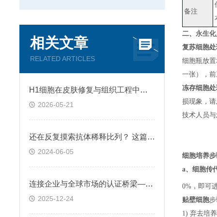
备注
二、
永生化
相关文章
复苏细胞处
RELATED ARTICLES
细胞瓶放置
一张）
，
前
冻存细胞处
H1细胞在皮肤修复与组织工程中的应用前景
损现象，请
2026-05-21
技术人员与
还在反复摸索抗体稀释比列？ 这篇IHC秘籍快来收好！
2024-06-05
细胞培养步
a、
细胞传
连接企业与全球市场的认证桥梁——ATCC细胞
0%，即可
2025-12-24
贴壁细胞
步
1) 弃去培