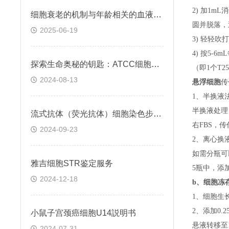
2) 加1m
细胞衰老的机制与年龄相关的血液凝固有关
圆并脱落，
2025-06-19
3) 轻轻吹
4) 按5-
探索生命奥秘的钥匙：ATCC细胞株的科学之旅
（即
1个T
2024-08-13
悬浮细胞
传
1、半换液
半换液处理
流式抗体（荧光抗体）细胞染色步骤与注意事项
右FBS，
2024-09-23
2、离心换
如需分瓶可
雅吉细胞STR鉴定服务
5瓶中，添
2024-12-18
b、
细胞冻
1、细胞生
2、添加0
小鼠子宫颈癌细胞U14説明书
悬液转移至15
2024-07-31