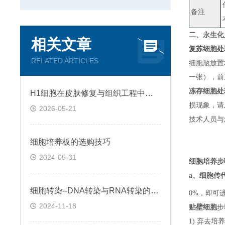
备注
二、
永生化
相关文章
复苏细胞处
RELATED ARTICLES
细胞瓶放置
一张）
，
前
冻存细胞处
H1细胞在皮肤修复与组织工程中的应用前景
损现象，请
2026-05-21
技术人员与
细胞培养板的选购技巧
2024-05-31
细胞培养步
a、
细胞传
细胞转染--DNA转染与RNA转染的区别
0%，即可
2024-11-18
贴壁细胞
步
1) 弃去培