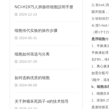
2) 加1m
NCI-H1975人肺腺癌细胞説明手册
圆并脱落，
2024-12-13
3) 轻轻吹
4) 按5-
细胞传代实验的操作步骤
（即
1个T
2024-05-31
悬浮细胞
传
1、半换液
半换液处理
细胞如何筛选与分离
右FBS，
2024-07-29
2、离心换
如需分瓶可
如何选购优质的细胞
5瓶中，添
2024-08-09
b、
细胞冻
1、细胞生
2、添加0
关于​肿瘤坏死因子-α的技术指导
悬液转移至15
2025-02-10