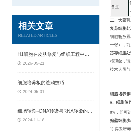
备注
二、
大鼠乳腺
相关文章
复苏细胞处
RELATED ARTICLES
细胞瓶放置
一张）
，
前
冻存细胞处
H1细胞在皮肤修复与组织工程中的应用前景
损现象，请
2026-05-21
技术人员与
细胞培养板的选购技巧
2024-05-31
细胞培养步
a、
细胞传
细胞转染--DNA转染与RNA转染的区别
0%，即可
2024-11-18
贴壁细胞
步
1) 弃去培