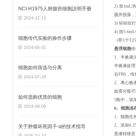
2) 加1m
NCI-H1975人肺腺癌细胞説明手册
圆并脱落，
2024-12-13
3) 轻轻吹
4) 按5-
细胞传代实验的操作步骤
（即
1个T
2024-05-31
悬浮细胞
传
1、半换液
半换液处理
细胞如何筛选与分离
右FBS，
2024-07-29
2、离心换
如需分瓶可
如何选购优质的细胞
5瓶中，添
2024-08-09
b、
细胞冻
1、细胞生
2、添加0
关于​肿瘤坏死因子-α的技术指导
悬液转移至15
2025-02-10