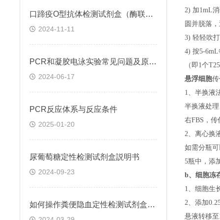
2) 加1m
口蹄疫O型抗体检测试剂盒（酶联免疫法）检测原理
圆并脱落，
2024-11-11
3) 轻轻吹
4) 按5-
PCR和凝胶电泳实验常见问题及原因分析
（即
1个T
2024-06-17
悬浮细胞
传
1、半换液
半换液处理
​PCR反应体系与反应条件
右FBS，
2025-01-20
2、离心换
如需分瓶可
尿葡萄糖定性检测试剂盒説明书
5瓶中，添
2024-09-23
b、
细胞冻
1、细胞生
2、添加0
如何操作粪便隐血定性检测试剂盒(邻联甲苯胺法)
悬液转移至15
2024-03-29