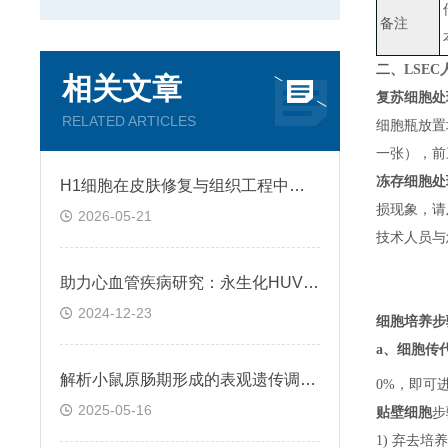
备注
二、
LSE
相关文章
复苏细胞处
RELATED ARTICLES
细胞瓶放置
一张）
，
前
冻存细胞处
H1细胞在皮肤修复与组织工程中的应用前景
损现象，请
2026-05-21
技术人员与
助力心血管疾病研究：永生化HUVEC!
2024-12-23
细胞培养步
a、
细胞传
解析小鼠原肠期形成的表观遗传调控规律
0%，即可
2025-05-16
贴壁细胞
步
1) 弃去培