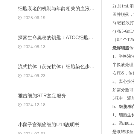
2) 加1m
细胞衰老的机制与年龄相关的血液凝固有关
圆并脱落，
2025-06-19
3) 轻轻吹
4) 按5-
探索生命奥秘的钥匙：ATCC细胞株的科学之旅
（即
1个T
2024-08-13
悬浮细胞
传
1、半换液
半换液处理
流式抗体（荧光抗体）细胞染色步骤与注意事项
右FBS，
2024-09-23
2、离心换
如需分瓶可
雅吉细胞STR鉴定服务
5瓶中，添
2024-12-18
b、
细胞冻
1、细胞生
2、添加0
小鼠子宫颈癌细胞U14説明书
悬液转移至15
2024-07-31