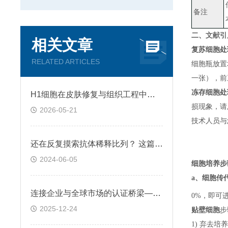
备注
二、
文献引
相关文章
复苏细胞处
RELATED ARTICLES
细胞瓶放置
一张）
，
前
冻存细胞处
H1细胞在皮肤修复与组织工程中的应用前景
损现象，请
2026-05-21
技术人员与
还在反复摸索抗体稀释比列？ 这篇IHC秘籍快来收好！
2024-06-05
细胞培养步
a、
细胞传
连接企业与全球市场的认证桥梁——ATCC细胞
0%，即可
2025-12-24
贴壁细胞
步
1) 弃去培