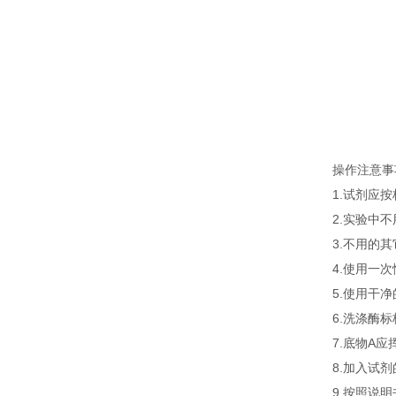
操作注意事
1.试剂应
2.实验中
3.不用的
4.使用一
5.使用干
6.洗涤酶
7.底物A
8.加入试
9.按照说