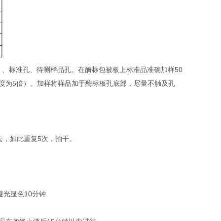
）、标准孔、待测样品孔。在酶标包被板上标准品准确加样50
稀释度为5倍）。加样将样品加于酶标板孔底部，尽量不触及孔
去，如此重复5次，拍干。
避光显色10分钟.