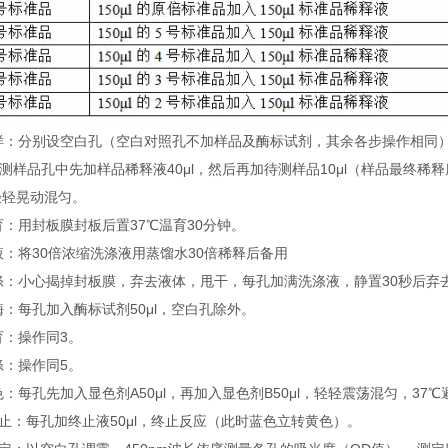
 加样：分别设空白孔（空白对照孔不加样品及酶标试剂，其余各步操作相同
待测样品孔中先加样品稀释液40μl，然后再加待测样品10μl（样品最终
轻轻晃动混匀。
温育：用封板膜封板后置37℃温育30分钟。
配液：将30倍浓缩洗涤液用蒸馏水30倍稀释后备用
洗涤：小心揭掉封板膜，弃去液体，甩干，每孔加满洗涤液，静置30秒后弃
加酶：每孔加入酶标试剂50μl，空白孔除外。
温育：操作同3。
洗涤：操作同5。
显色：每孔先加入显色剂A50μl，再加入显色剂B50μl，轻轻震荡混匀，37℃
 终止：每孔加终止液50μl，终止反应（此时蓝色立转黄色）。