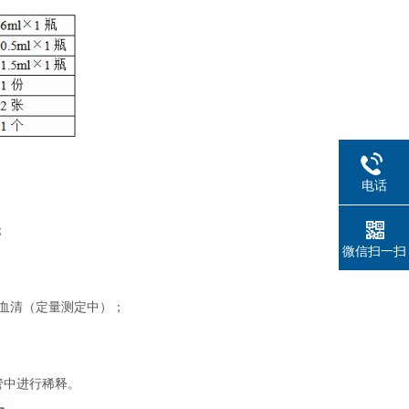
电话
；
微信扫一扫
制血清（定量测定中）；
管中进行稀释。