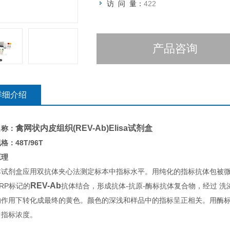
访 问 量：
422
产品咨询
详细介绍
禽网状内皮组织(REV-Ab)Elisa试剂盒
名称：
格：48T/96T
原理
本试剂盒应用双抗体夹心法测定标本中指标水平。用纯化的指标抗体包被
REV-Ab
RP标记的
抗体结合，形成抗体-抗原-酶标抗体复合物，经过 洗
的作用下转化成最终的黄色。颜色的深浅和样品中的指标呈正相关。用酶标仪
中指标浓度。