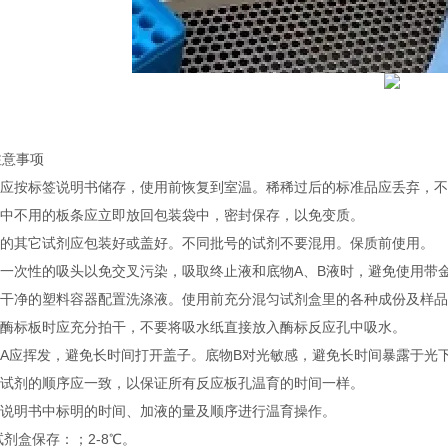
注意事项
试剂应按标签说明书储存，使用前恢复到室温。稀稀过后的标准品应丢弃，
实验中不用的板条应立即放回包装袋中，密封保存，以免变质。
不用的其它试剂应包装好或盖好。不同批号的试剂不要混用。保质前使用。
使用一次性的吸头以免交叉污染，吸取终止液和底物A、B液时，避免使用带
使用干净的塑料容器配置洗涤液。使用前充分混匀试剂盒里的各种成份及样
洗涤酶标板时应充分拍干，不要将吸水纸直接放入酶标反应孔中吸水。
底物A应挥发，避免长时间打开盖子。底物B对光敏感，避免长时间暴露于光
加入试剂的顺序应一致，以保证所有反应板孔温育的时间一样。
按照说明书中标明的时间、加液的量及顺序进行温育操作。
试剂盒保存：；2-8℃。