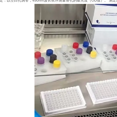
 测定：以空白孔调零，450nm波长依序测量各孔的吸光度（OD值）。 测