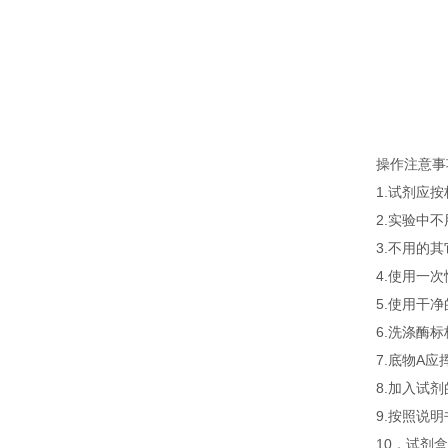
操作注意事
1.试剂应
2.实验中
3.不用的
4.使用一
5.使用干
6.洗涤酶
7.底物A
8.加入试
9.按照说
10．试剂盒