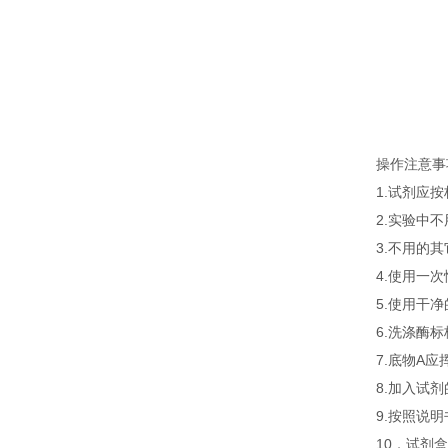
操作注意事
1.试剂应
2.实验中
3.不用的
4.使用一
5.使用干
6.洗涤酶
7.底物A
8.加入试
9.按照说
10．试剂盒