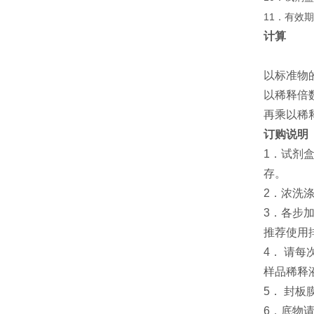
11．有效
计算
以标准物
以稀释倍
再乘以稀
订购说明
1．试剂
存。
2．浓洗
3．各步
推荐使用
4． 请
样品稀释
5． 封
6．底物