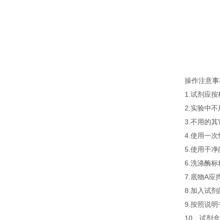
操作注意事
1.试剂应
2.实验中
3.不用的
4.使用一
5.使用干
6.洗涤酶
7.底物A
8.加入试
9.按照说
10．试剂盒