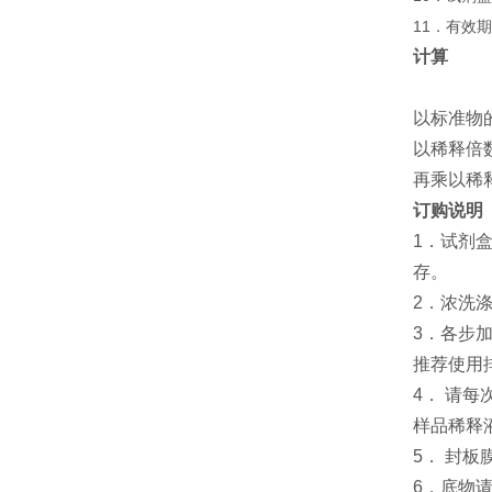
11．有效
计算
以标准物
以稀释倍
再乘以稀
订购说明
1．试剂
存。
2．浓洗
3．各步
推荐使用
4． 请
样品稀释
5． 封
6．底物