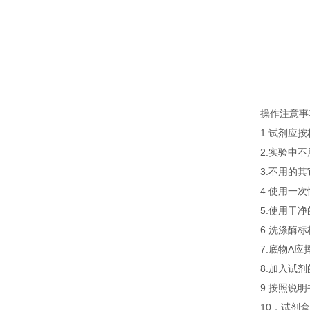
操作注意事
1.试剂应
2.实验中
3.不用的
4.使用一
5.使用干
6.洗涤酶
7.底物A
8.加入试
9.按照说
10．试剂盒