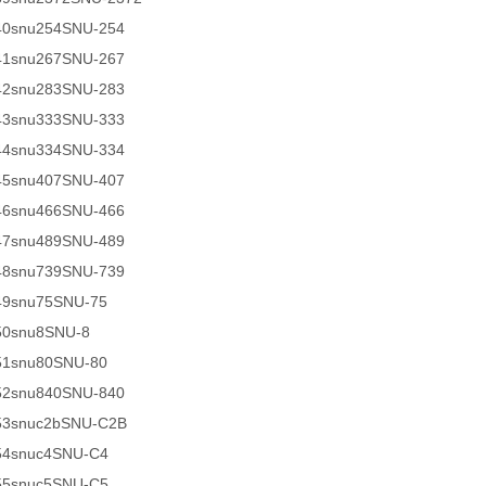
40snu254SNU-254
41snu267SNU-267
42snu283SNU-283
43snu333SNU-333
44snu334SNU-334
45snu407SNU-407
46snu466SNU-466
47snu489SNU-489
48snu739SNU-739
49snu75SNU-75
50snu8SNU-8
51snu80SNU-80
52snu840SNU-840
53snuc2bSNU-C2B
54snuc4SNU-C4
55snuc5SNU-C5