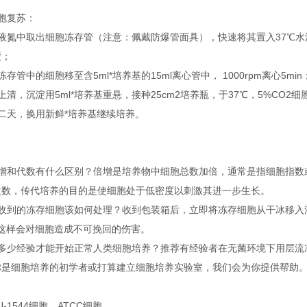
胞复苏：
从液氮中取出细胞冻存管（注意：佩戴防爆管面具），快速将其置入37℃水
壁；
冻存管中的细胞移至含5ml*培养基的15ml离心管中， 1000rpm离心5min
上清，沉淀用5ml*培养基重悬，接种25cm2培养瓶，于37℃，5%CO2
二天，换用新鲜*培养基继续培养。
倍增和代数有什么区别？倍增是培养物中细胞总数加倍，通常是指细胞指数
次数，传代培养的目的是使细胞处于低密度以刺激其进一步生长。
接收到的冻存细胞该如何处理？收到包装箱后，立即将冻存细胞从干冰移入
，这样会对细胞造成不可挽回的伤害。
有多少经验才能开始正常人类细胞培养？推荐有经验者在无菌环境下用层流
你是细胞培养的初学者或打算建立细胞培养实验室，我们会为你提供帮助