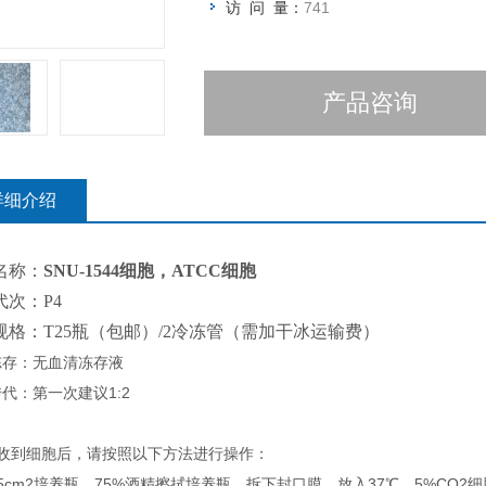
访 问 量：
741
产品咨询
详细介绍
名称：
SNU-1544细胞，ATCC细胞
代次：P4
规格：T25瓶（包邮）/2冷冻管（需加干冰运输费）
冻存：无血清冻存液
代：第一次建议1:2
您收到细胞后，请按照以下方法进行操作：
5cm2培养瓶，75%酒精擦拭培养瓶，拆下封口膜，放入37℃，5%CO2