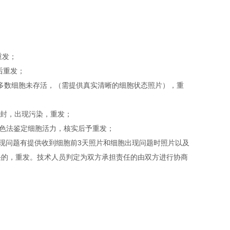
重发；
后重发；
绝大多数细胞未存活，（需提供真实清晰的细胞状态照片），重
开封，出现污染，重发；
染色法鉴定细胞活力，核实后予重发；
内出现问题有提供收到细胞前3天照片和细胞出现问题时照片以及
任的，重发。技术人员判定为双方承担责任的由双方进行协商