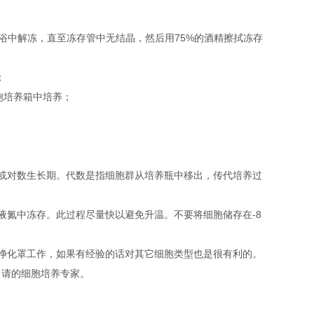
浴中解冻，直至冻存管中无结晶，然后用75%的酒精擦拭冻存
；
细胞培养箱中培养；
或对数生长期。代数是指细胞群从培养瓶中移出，传代培养过
液氮中冻存。此过程尽量快以避免升温。不要将细胞储存在-8
净化罩工作，如果有经验的话对其它细胞类型也是很有利的。
。请的细胞培养专家。