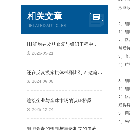
液继
相关文章
2、细
RELATED ARTICLES
1）细
2）添
H1细胞在皮肤修复与组织工程中的应用前景
然后将
2026-05-21
3）弃
4）
还在反复摸索抗体稀释比列？ 这篇IHC秘籍快来收好！
3、细
2024-06-05
1）细
2）添
连接企业与全球市场的认证桥梁——ATCC细胞
后将悬
2025-12-24
3）用
4）先
细胞衰老的机制与年龄相关的血液凝固有关