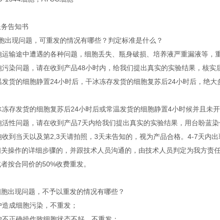
服务告知书
细胞出现问题，可重发的情况有哪些？判定标准是什么？
细胞运输途中遭遇的各种问题，细胞丢失、瓶身破损、培养液严重漏液等，
细胞污染问题，请在收到产品48小时内，给我们提出真实的实验结果，核实
常温发货的细胞静置24小时后，干冰冻存发货的细胞复苏后24小时后，
干冰冻存发货的细胞复苏后24小时后或常温发货的细胞静置4小时候并且未
 细胞活性问题，请在收到产品7天内给我们提出真实的实验结果，用台盼蓝
细胞收到当天以及第2,3天请拍照，3天未告知的，视为产品合格。4-7天
相关操作的详细步骤的，并跟技术人员沟通的，由技术人员判定为我方责
者按合同价的50%收费重发。
细胞出现问题，不予以重发的情况有哪些？
客户造成细胞污染，不重发；
客户不正确操作致细胞状态不好，不重发；