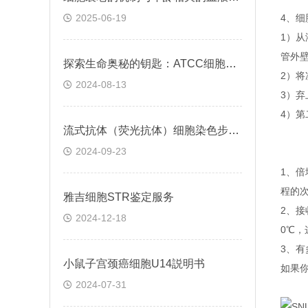
2025-06-19
4、细
1）
管外
探索生命奥秘的钥匙：ATCC细胞株的科学之旅
2）将
2024-08-13
3）弃
4）第
流式抗体（荧光抗体）细胞染色步骤与注意事项
2024-09-23
1、
程的
雅吉细胞STR鉴定服务
2、
2024-12-18
0℃
3、
小鼠子宫颈癌细胞U14説明书
如果
2024-07-31