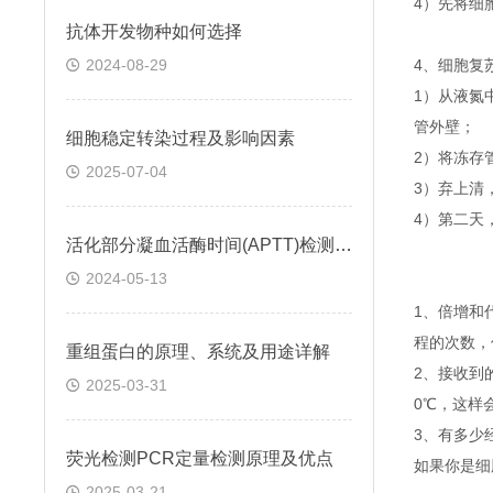
4）先将细
抗体开发物种如何选择
2024-08-29
4、细胞复
1）从液氮
管外壁；
细胞稳定转染过程及影响因素
2）将冻存管
2025-07-04
3）弃上清
4）第二天
活化部分凝血活酶时间(APTT)检测试剂盒 (鞣花酸凝固法)
2024-05-13
1、倍增和
程的次数，
重组蛋白的原理、系统及用途详解
2、接收到
2025-03-31
0℃，这样
3、有多少
荧光检测PCR定量检测原理及优点
如果你是细
2025-03-21