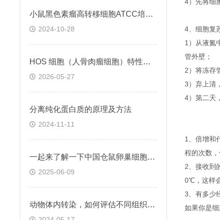
4）先将细
小鼠黑色素瘤高转移细胞ATCC培养与保存
2024-10-28
4、细胞复
1）从液氮
管外壁；
HOS 细胞（人骨肉瘤细胞）特性与功能
2）将冻存管
2026-05-27
3）弃上清
4）第二天
分离纯化蛋白质的原理及方法
2024-11-11
1、倍增和
程的次数，
一起来了解一下中国仓鼠卵巢细胞的基本特点
2、接收到
2025-06-09
0℃，这样
3、有多少
动物体内转染，如何评估不同组织的干扰效率
如果你是细
2024-05-17