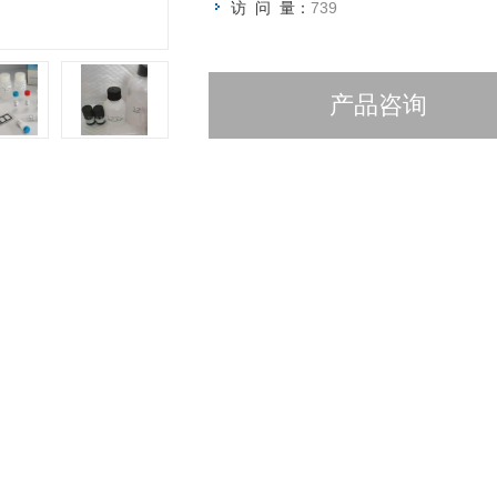
访 问 量：
739
产品咨询
详细介绍
品仅供科研，不得做其它用途
产品详细信息可免费向客服索取订购
。
品就是根据PCR原理专门开发的试剂盒，它具有下列特点：
即开即用，用户只需要提供样品DNA模板。
提供阳性对照，便于区分假阴性样品。
产品精心优化且特异性高，引物是根据高度保守区设计，不会跟除此之外的
PCR mix中含上样染料，PCR后可以直接上样电泳。
本产品足够50次20μL体系的PCR反应。