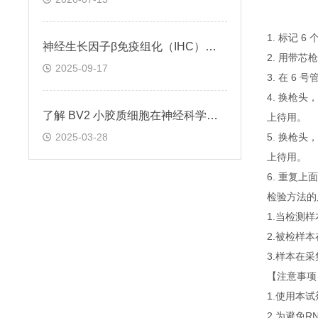
1. 标记 
神经生长因子β免疫组化（IHC）试剂盒实验操作步骤
2. 用带芯
2025-09-17
3. 在 6
4. 换枪头
了解 BV2 小胶质细胞在神经科学研究中的重要性
上待用。
2025-03-28
5. 换枪头
上待用。
6. 重复
检验方法的
1.当检测
2.被检样
3.样本在
【注意事项
1.使用本
2.为避免