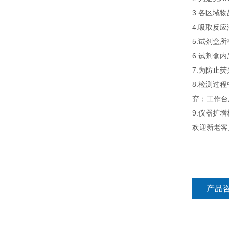
3.各区域
4.吸取反
5.试剂盒
6.试剂盒
7.为防止
8.检测过
弃；工作台
9.仪器扩
欢迎新老客
产品