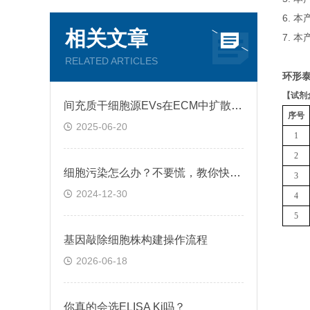
6. 
相关文章
7. 
RELATED ARTICLES
环形泰
【
试剂
间充质干细胞源EVs在ECM中扩散和运输过程
序号
2025-06-20
1
2
细胞污染怎么办？不要慌，教你快速鉴别+处理！
3
2024-12-30
4
5
基因敲除细胞株构建操作流程
2026-06-18
你真的会选ELISA Ki吗？