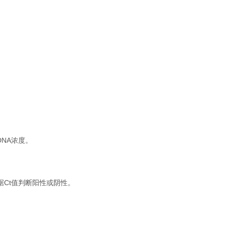
。
NA浓度。
根据Ct值判断阳性或阴性。
。