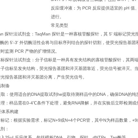
反应缓冲液：为 PCR 反应提供适宜的 pH 
进行。
常见类型
Man 探针法试剂盒：TaqMan 探针是一种寡核苷酸探针，其 5' 端标记荧光
合酶的 5'-3' 外切酶活性会将与目标序列结合的探针切割，使荧光报告
时监测 PCR 产物的扩增情况。
信标探针法试剂盒：分子信标是一种具有发夹结构的寡核苷酸探针，其两
分子信标呈发夹结构，荧光报告基团和淬灭基团靠近，荧光信号被淬灭。
荧光报告基团和淬灭基团分离，产生荧光信号。
样品制备
提取：使用适合的DNA提取试剂he提取待测样品中的DNA，确保DNA的
理：样品需在0-4℃条件下处理，避免RNA降解，并在实验后立即检测或储
反应体系构建
标记：根据实验需求，标记N+9或N+4个PCR管，其中N为样品数量，+
试剂：
入25μL反应体系，包括模板DNA、引物、探针、dNTPs、Taq酶等。