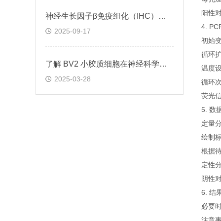
阳性
神经生长因子β免疫组化（IHC）试剂盒实验操作步骤
4. P
2025-09-17
初始变
循环
了解 BV2 小胶质细胞在神经科学研究中的重要性
温度设
2025-03-28
循环
荧光信
5. 
定量
绘制标
根据待
定性
阴性对
6. 
必要
注意