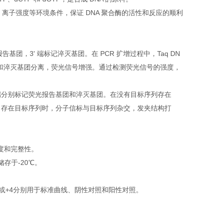
值、离子强度等环境条件，保证 DNA 聚合酶的活性和反应的顺利
报告基团，3' 端标记淬灭基团。在 PCR 扩增过程中，Taq DN
基团和淬灭基团分离，荧光信号增强。通过检测荧光信号的强度，
端分别标记荧光报告基团和淬灭基团。在没有目标序列存在
当存在目标序列时，分子信标与目标序列杂交，发夹结构打
纯度和完整性。
存于-20℃。
9或+4分别用于标准曲线、阴性对照和阳性对照。