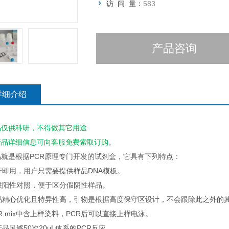
访 问 量：
583
产品咨询
详细介绍
品仅供科研，不得做其它用途
产品详细信息可向客服
免费
索取订购
。
品就是根据PCR原理专门开发的试剂盒，它具有下列特点：
即开即用，用户只需要提供样品DNA模板。
提供阳性对照，便于区分假阴性样品。
产品精心优化且特异性高，引物是根据高度保守区设计，不会跟除此之外的
PCR mix中含上样染料，PCR后可以直接上样电泳。
本产品足够50次20μL体系的PCR反应。