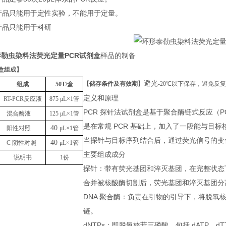
本产品只能用于定性实验，不能用于定量。
本产品只能用于科研
勒虫染料法荧光定量PCR试剂盒
样品的制备
盒组成
】
避光
【储存条件及有效期】
-20℃以下保存，避免反
组成
50T
/盒
定义和原理
RT-PCR反应液
875
μL
×1管
PCR 探针法试剂盒是基于聚合酶链式反应（
混合酶液
125
μL
×1管
是在常规 PCR 基础上，加入了一段能与目标
40
阳性对照
μL
×1管
当探针与目标序列结合后，通过荧光信号的变化
40
C 阴性对照
μL
×1管
主要组成成分
说明书
1份
探针：带有荧光基团和淬灭基团，在完整状态
合并被核酸酶切割后，荧光基团和淬灭基团分
DNA 聚合酶：负责在引物的引导下，将脱氧核苷
链。
dNTPs：即脱氧核苷三磷酸，包括 dATP、dTT