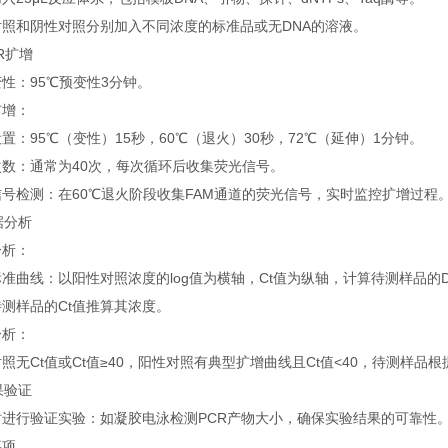
对照和阴性对照分别加入不同浓度的标准品或无DNA的溶液。
CR扩增
性：95℃预变性3分钟。
扩增：
置：95℃（变性）15秒，60℃（退火）30秒，72℃（延伸）1分钟。
次数：通常为40次，每次循环后收集荧光信号。
号检测：在60℃退火阶段收集FAM通道的荧光信号，实时监控扩增过程
数据分析
分析：
准曲线：以阳性对照浓度的log值为横轴，Ct值为纵轴，计算待测样品的D
测样品的Ct值推算其浓度。
分析：
照无Ct值或Ct值≥40，阳性对照有典型扩增曲线且Ct值<40，待测样品
结果验证
时进行验证实验：如凝胶电泳检测PCR产物大小，确保实验结果的可靠性
事项