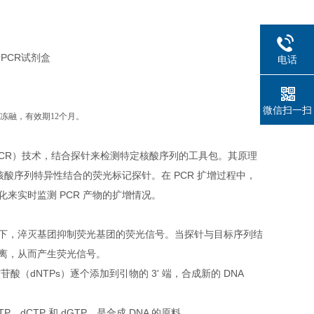
电话
微信扫一扫
复冻融，有效期12个月。
PCR）技术，结合探针来检测特定核酸序列的工具包。其原理
核酸序列特异性结合的荧光标记探针。在 PCR 扩增过程中，
来实时监测 PCR 产物的扩增情况。
下，淬灭基团抑制荧光基团的荧光信号。当探针与目标序列结
离，从而产生荧光信号。
酸（dNTPs）逐个添加到引物的 3' 端，合成新的 DNA
P、dCTP 和 dGTP，是合成 DNA 的原料。