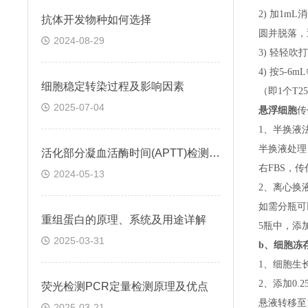
2) 加1m
抗体开发物种如何选择
圆并脱落，
2024-08-29
3) 轻轻吹
4) 按5-
细胞稳定转染过程及影响因素
（即
1个T
2025-07-04
悬浮细胞
传
1、半换液
半换液处理
活化部分凝血活酶时间(APTT)检测试剂盒 (鞣花酸凝固法)
右FBS，
2024-05-13
2、离心换
如需分瓶可
重组蛋白的原理、系统及用途详解
5瓶中，添
2025-03-31
b、
细胞冻
1、细胞生
2、添加0
荧光检测PCR定量检测原理及优点
悬液转移至15
2025-03-21