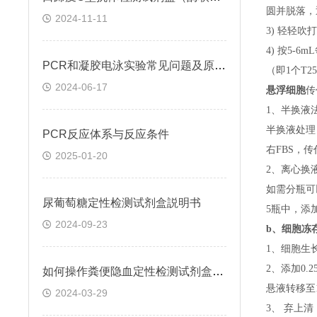
圆并脱落，
2024-11-11
3) 轻轻吹
4) 按5-
PCR和凝胶电泳实验常见问题及原因分析
（即
1个T
2024-06-17
悬浮细胞
传
1、半换液
半换液处理
​PCR反应体系与反应条件
右FBS，
2025-01-20
2、离心换
如需分瓶可
尿葡萄糖定性检测试剂盒説明书
5瓶中，添
2024-09-23
b、
细胞冻
1、细胞生
2、添加0
如何操作粪便隐血定性检测试剂盒(邻联甲苯胺法)
悬液转移至15
2024-03-29
3、 弃上