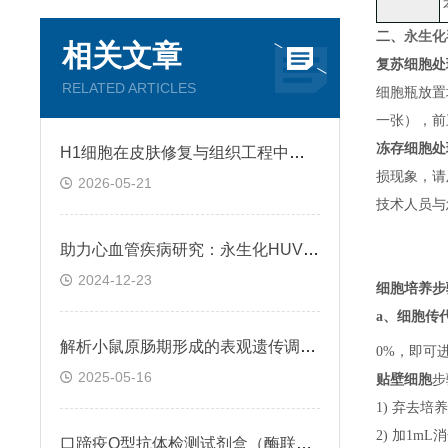
二、
永生化
相关文章
复苏细胞处
RELATED ARTICLES
细胞瓶放置
一张）
，
前
冻存细胞处
H1细胞在皮肤修复与组织工程中的应用前景
损现象，请
2026-05-21
技术人员与
助力心血管疾病研究：永生化HUVEC!
2024-12-23
细胞培养步
a、
细胞传
解析小鼠原肠期形成的表观遗传调控规律
0%，即可
2025-05-16
贴壁细胞
步
1) 弃去培
2) 加1m
口蹄疫O型抗体检测试剂盒（酶联免疫法）检测原理