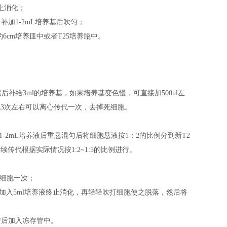
止消化；
，补加1-2mL培养基后吹匀；
基的6cm培养皿中或者T25培养瓶中。
后补给3ml的培养基，如果培养基变色慢，可直接加500ul左
代3次左右可以离心传代一次，去掉死细胞。
补加1-2mL培养液后重悬混匀后将细胞悬液按1：2的比例分到新T2
传代根据实际情况按1:2~1:5的比例进行。
洗细胞一次；
后加入5ml培养液终止消化，再轻轻吹打细胞使之脱落，然后将
混匀后加入冻存管中。