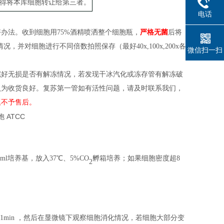
得将本库细胞转让给第三者。
电话
好办法。收到细胞用
75%酒精喷洒整个
细胞
瓶
，
严格无菌
后
将
情况，并对细胞进行不同倍数拍照保存（
最好
40x,100x,200x各
微信扫一扫
完好无损是否有解冻情况，若发现干冰汽化或冻存管有解冻破
认为收货良好。复苏第一管如有活性问题，请及时联系我们，
题不予售后。
l培养基，放入37℃、5%CO
孵箱培养；
如果细胞密度
超
8
2
养箱中消化 1min ，然后在显微镜下观察细胞消化情况，若细胞大部分变