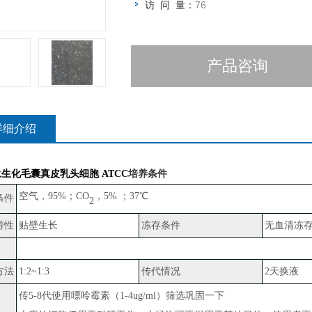
访 问 量：
76
产品咨询
详细介绍
永生化毛囊真皮乳头细胞 ATCC
培养条件
空气，
95%；CO
，
5% ；37℃
条件
2
特性
贴壁生长
冻存条件
无血清冻
方法
1:2~1:3
传代情况
2天换液
传
5-8代使用嘌呤霉素（1-4ug/ml）筛选巩固一下