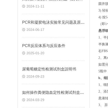
圆并脱
2024-11-11
3) 
4) 
PCR和凝胶电泳实验常见问题及原因分析
（即
1
2024-06-17
悬浮
1、半
半换
​PCR反应体系与反应条件
右FB
2025-01-20
2、离
如需
尿葡萄糖定性检测试剂盒説明书
5瓶中
2024-09-23
b、
细
1、细
2、添
如何操作粪便隐血定性检测试剂盒(邻联甲苯胺法)
悬液转
2024-03-29
3、 