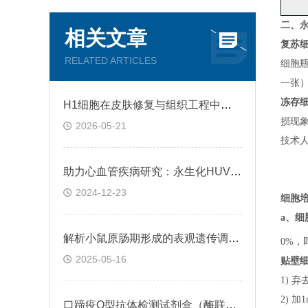
二、
相关文章
复苏
RELATED ARTICLES
细胞
一张
冻存
H1细胞在皮肤修复与组织工程中的应用前景
损现
2026-05-21
技术
助力心血管疾病研究：永生化HUVEC!
2024-12-23
细胞
a、
细
解析小鼠原肠期形成的表观遗传调控规律
0%，
2025-05-16
贴壁
1) 
2) 
口蹄疫O型抗体检测试剂盒（酶联免疫法）检测原理