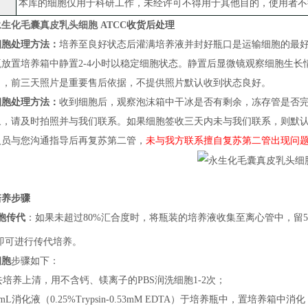
本库的细胞仅用于科研工作，未经许可不得用于其他目的，使用者不
永生化毛囊真皮乳头细胞 ATCC
收货后处理
细胞处理方法：
培养至良好状态后灌满培养液并封好瓶口是运输细胞的最
瓶放置培养箱中静置
2-4小时以稳定细胞状态
。
静置后
显微镜观察细胞生长
）
，
前三天照片
是
重要售后依据，不提供照片默认收到状态良好。
细胞处理方法：
收到细胞后，观察泡沫箱中干冰是否有剩余，冻存管是否
象，请及时拍照并与我们联系。如果细胞签收三天内未与我们联系，则默
人员与您沟通指导后再复苏第二管，
未与我方联系擅自复苏第二管出现问
培养步骤
胞传代
：
如果
未超过
80%汇合度时，将瓶装的培养液收集至离心管中，留5m
即可进行传代培养
。
细胞
步骤如下：
弃去培养上清，用不含钙、镁离子的PBS润洗细胞1-2次；
加1mL消化液（0.25%Trypsin-0.53mM EDTA）于培养瓶中，置培