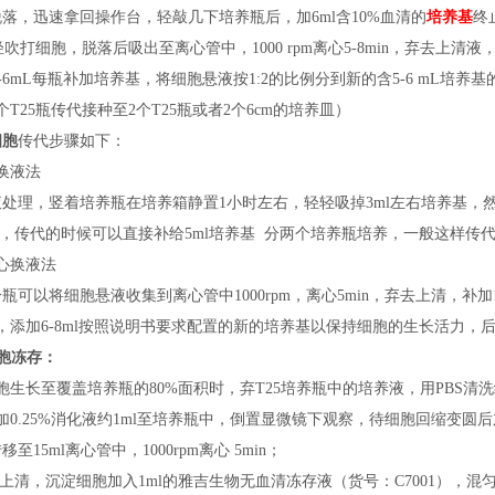
落，迅速拿回操作台，轻敲几下培养瓶后，加6ml含10%血清的
培养基
终
轻轻吹打细胞，脱落后吸出至离心管中，1000 rpm离心5-8min，弃去上清液
按5-6mL每瓶补加培养基，将细胞悬液按1:2的比例分到新的含5-6 mL培养
个T25瓶传代接种至2个T25瓶或者2个6cm的培养皿）
细胞
传代步骤如下：
换液法
液处理，竖着培养瓶在培养箱静置
1小时左右，轻轻吸掉3ml左右培养基，然
S，传代的时候可以直接补给5ml培养基 分两个培养瓶培养，一般这样传
心换液法
分瓶可以将细胞悬液收集到离心管中
1000rpm，离心5min，弃去上清，
，添加6-8ml按照说明书要求配置的新的培养基以保持细胞的生长活力，后续
胞冻存：
胞生长至覆盖培养瓶的80%面积时，弃T25培养瓶中的培养液，用PBS清
加0.25%消化液约1ml至培养瓶中，倒置显微镜下观察，待细胞回缩变圆
移至15ml离心管中，1000rpm离心 5min；
弃上清，沉淀细胞加入1ml的雅吉生物无血清冻存液（
货号：
C7001），