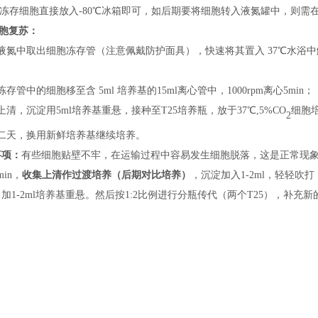
将冻存细胞直接放入
-
80℃冰箱即可，如后期
要
将细胞转入液氮罐中，
则
需
胞复苏：
液氮中取出细胞冻存管（
注意
佩戴
防护
面具），快速将其置入
37℃水浴
；
冻存管中的细胞移至含
5ml 培养基的15ml离心管中，1000rpm离心5min；
上清，沉淀用
5ml培养基重悬，接种
至
T25培养瓶，
放
于
37℃,5%CO
细胞
2
二天，换用新鲜培养基继续培养。
事项：
有些细胞贴壁不牢，在运输过程中容易发生细胞脱落，这是正常现
min，
收集上清
作过渡培养
（后期对比培养）
，沉淀加入
1-2ml，轻轻吹
加1-2ml培养基重悬。然后按1:2比例进行分瓶传代（两个T25），补充新的培