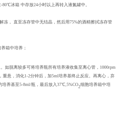
在
-80℃冰箱
中
存放
24小时以上
再
转入液氮罐中。
中解冻， 直至冻存管中无结晶，然后用75%的酒精擦拭冻存管
培养箱中培养；
象。如脱离较多可将培养瓶所有培养液收集至离心管，
1000rpm
打，重悬，消化1-2分钟后，加5ml培养基终止反应。再离心，弃
养基至5-8ml/瓶，最后放入37℃,5%CO
细胞培养箱中培
2