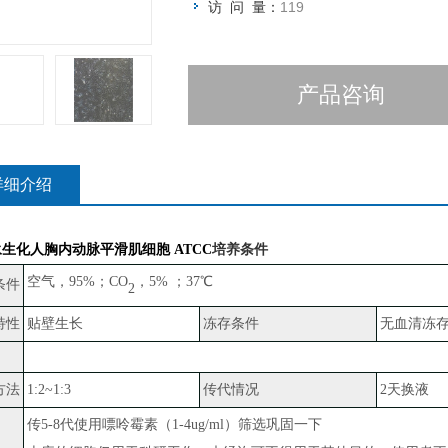
访 问 量：
119
产品咨询
详细介绍
永生化人胸内动脉平滑肌细胞 ATCC
培养条件
空气，
95%；CO
，
5% ；37℃
条件
2
特性
贴壁生长
冻存条件
无血清冻
方法
1:2~1:3
传代情况
2天换液
传
5-8代使用嘌呤霉素（1-4ug/ml）筛选巩固一下