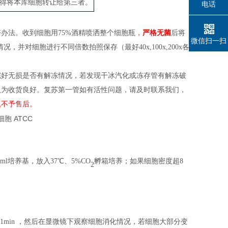
得将本库细胞转让给第三者。
电话
好办法。收到细胞用
75%酒精喷洒整个
细胞
瓶
，
严格无菌
后
将
微信扫一扫
情况，并对细胞进行不同倍数拍照保存（
最好
40x,100x,200x各
完好无损是否有解冻情况，若发现干冰汽化或冻存管有解冻破
认为收货良好。复苏第一管如有活性问题，请及时联系我们，
题不予售后。
l培养基，放入37℃、5%CO
孵箱培养；
如果细胞密度
超
8
2
养箱中消化 1min ，然后在显微镜下观察细胞消化情况，若细胞大部分变