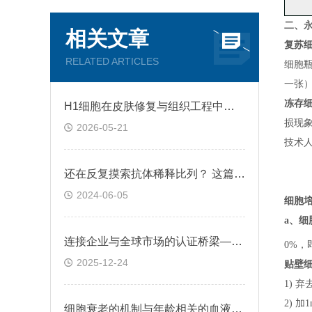
二、
相关文章
复苏
RELATED ARTICLES
细胞
一张
冻存
H1细胞在皮肤修复与组织工程中的应用前景
损现
2026-05-21
技术
还在反复摸索抗体稀释比列？ 这篇IHC秘籍快来收好！
2024-06-05
细胞
a、
细
连接企业与全球市场的认证桥梁——ATCC细胞
0%，
2025-12-24
贴壁
1) 
2) 
细胞衰老的机制与年龄相关的血液凝固有关