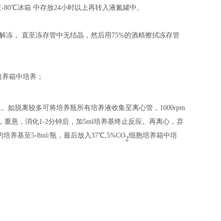
在
-80℃冰箱
中
存放
24小时以上
再
转入液氮罐中。
中解冻， 直至冻存管中无结晶，然后用75%的酒精擦拭冻存管
培养箱中培养；
象。如脱离较多可将培养瓶所有培养液收集至离心管，
1000rpm
打，重悬，消化1-2分钟后，加5ml培养基终止反应。再离心，弃
养基至5-8ml/瓶，最后放入37℃,5%CO
细胞培养箱中培
2