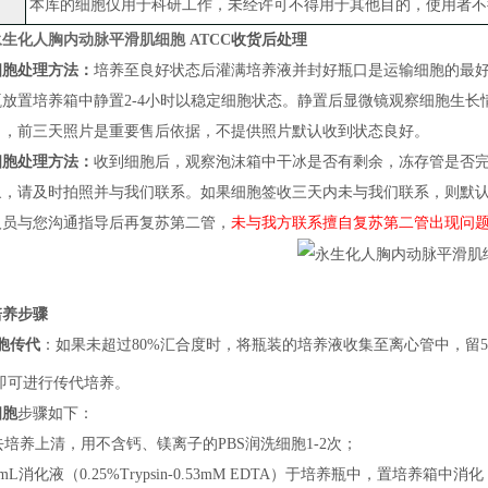
本库的细胞仅用于科研工作，未经许可不得用于其他目的，使用者不
永生化人胸内动脉平滑肌细胞 ATCC
收货后处理
细胞处理方法：
培养至良好状态后灌满培养液并封好瓶口是运输细胞的最
瓶放置培养箱中静置
2-4小时以稳定细胞状态
。
静置后
显微镜观察细胞生长
）
，
前三天照片
是
重要售后依据，不提供照片默认收到状态良好。
细胞处理方法：
收到细胞后，观察泡沫箱中干冰是否有剩余，冻存管是否
象，请及时拍照并与我们联系。如果细胞签收三天内未与我们联系，则默
人员与您沟通指导后再复苏第二管，
未与我方联系擅自复苏第二管出现问
培养步骤
胞传代
：
如果
未超过
80%汇合度时，将瓶装的培养液收集至离心管中，留5m
即可进行传代培养
。
细胞
步骤如下：
弃去培养上清，用不含钙、镁离子的PBS润洗细胞1-2次；
加1mL消化液（0.25%Trypsin-0.53mM EDTA）于培养瓶中，置培