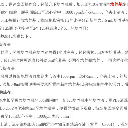
落，迅速拿回操作台，轻敲几下培养瓶后，加6ml含10%血清的
培养基
终
轻轻吹打细胞，脱落后吸出至离心管中，1000 rpm离心5-8min，弃去上清液
按5-6mL每瓶补加培养基，将细胞悬液按1:2的比例分到新的含5-6 mL培养
个T25瓶传代接种至2个T25瓶或者2个6cm的培养皿）
细胞
传代步骤如下：
换液法
液处理，竖着培养瓶在培养箱静置
1小时左右，轻轻吸掉3ml左右培养基，然
S，传代的时候可以直接补给5ml培养基 分两个培养瓶培养，一般这样传
心换液法
分瓶可以将细胞悬液收集到离心管中
1000rpm，离心5min，弃去上清，
，添加6-8ml按照说明书要求配置的新的培养基以保持细胞的生长活力，后续
胞冻存：
胞生长至覆盖培养瓶的80%面积时，弃T25培养瓶中的培养液，用PBS清
加0.25%消化液约1ml至培养瓶中，倒置显微镜下观察，待细胞回缩变圆
移至15ml离心管中，1000rpm离心 5min；
弃上清，沉淀细胞加入1ml的雅吉生物无血清冻存液（
货号：
C7001），