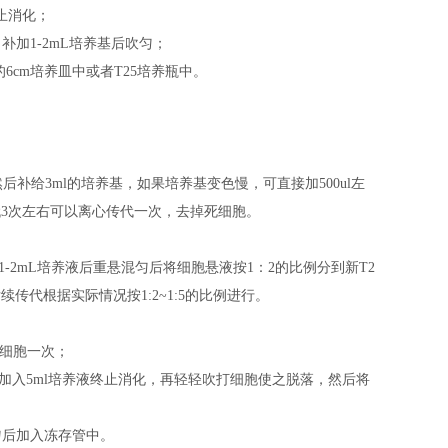
止消化；
，补加1-2mL培养基后吹匀；
基的6cm培养皿中或者T25培养瓶中。
后补给3ml的培养基，如果培养基变色慢，可直接加500ul左
代3次左右可以离心传代一次，去掉死细胞。
补加1-2mL培养液后重悬混匀后将细胞悬液按1：2的比例分到新T2
传代根据实际情况按1:2~1:5的比例进行。
洗细胞一次；
后加入5ml培养液终止消化，再轻轻吹打细胞使之脱落，然后将
混匀后加入冻存管中。