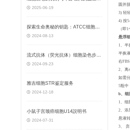
圆并脱
2025-06-19
3) 
4) 
探索生命奥秘的钥匙：ATCC细胞株的科学之旅
（即
1
2024-08-13
悬浮
1、半
半换
流式抗体（荧光抗体）细胞染色步骤与注意事项
右FB
2024-09-23
2、离
如需
雅吉细胞STR鉴定服务
5瓶中
2024-12-18
b、
细
1、细
2、添
小鼠子宫颈癌细胞U14説明书
悬液转
2024-07-31
3、 