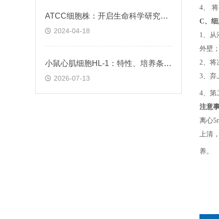
4、 
ATCC细胞株：开启生命科学研究的钥匙
C、
细
2024-04-18
1、
从
外壁
2、
将
小鼠心肌细胞HL-1：特性、培养条件与科研应用场景解析
3、
弃
2026-07-13
4、
第
注意
离心5
上清，
养。