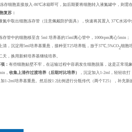
将冻存细胞直接放入
-
80℃冰箱即可，如后期
要
将细胞转入液氮罐中，
则
需
胞复苏：
液氮中取出细胞冻存管（
注意
佩戴
防护
面具），快速将其置入
37℃水浴
；
冻存管中的细胞移至含
5ml 培养基的15ml离心管中，1000rpm离心5min；
上清，沉淀用
5ml培养基重悬，接种
至
T25培养瓶，
放
于
37℃,5%CO
细胞
2
二天，换用新鲜培养基继续培养。
事项：
有些细胞贴壁不牢，在运输过程中容易发生细胞脱落，这是正常现
min，
收集上清
作过渡培养
（后期对比培养）
，沉淀加入
1-2ml，轻轻吹
加1-2ml培养基重悬。然后按1:2比例进行分瓶传代（两个T25），补充新的培