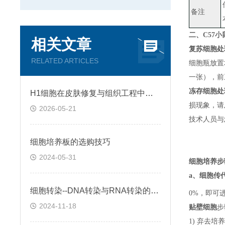
备注
二、
C57
相关文章
复苏细胞处
RELATED ARTICLES
细胞瓶放置
一张）
，
前
冻存细胞处
H1细胞在皮肤修复与组织工程中的应用前景
损现象，请
2026-05-21
技术人员与
细胞培养板的选购技巧
2024-05-31
细胞培养步
a、
细胞传
细胞转染--DNA转染与RNA转染的区别
0%，即可
2024-11-18
贴壁细胞
步
1) 弃去培