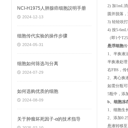
2) 加1m
NCI-H1975人肺腺癌细胞説明手册
圆并脱落，
2024-12-13
3) 轻轻吹
4) 按5-
细胞传代实验的操作步骤
（即
1个T
2024-05-31
悬浮细胞
传
1、半换液
半换液处理
细胞如何筛选与分离
右FBS，
2024-07-29
2、离心换
如需分瓶可
如何选购优质的细胞
5瓶中，添
2024-08-09
b、
细胞冻
1、细胞生
2、添加0
关于​肿瘤坏死因子-α的技术指导
悬液转移至15
2025-02-10