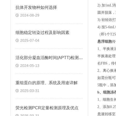
2) 加1m
抗体开发物种如何选择
圆并脱落，
2024-08-29
3) 轻轻吹
4) 按5-
细胞稳定转染过程及影响因素
（即
1个T
2025-07-04
悬浮细胞
传
1、半换液
半换液处理
活化部分凝血活酶时间(APTT)检测试剂盒 (鞣花酸凝固法)
右FBS，
2024-05-13
2、离心换
如需分瓶可
重组蛋白的原理、系统及用途详解
5瓶中，添
2025-03-31
b、
细胞冻
1、细胞生
2、添加0
荧光检测PCR定量检测原理及优点
悬液转移至15
2025-03-21