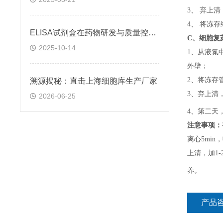
3、 弃上
4、 将冻
ELISA试剂盒在药物研发与质量控制中的应用实践
C、
细胞复
2025-10-14
1、
从液氮
外壁；
2、
将冻存
溯源揭秘：直击上海细胞库生产厂家
3、
弃上清
2026-06-25
4、
第二天
注意事项：
离心5min，
上清，加1-
养。
产品