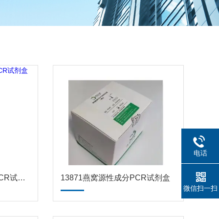
电话
1384500犬血巴尔通体PCR试剂盒
13871燕窝源性成分PCR试剂盒
微信扫一扫