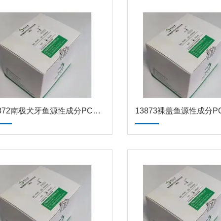
13872南极犬牙鱼源性成分PCR试剂盒